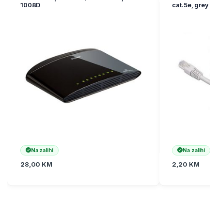
1008D
cat.5e, grey
Na zalihi
Na zalihi
28,00
KM
2,20
KM