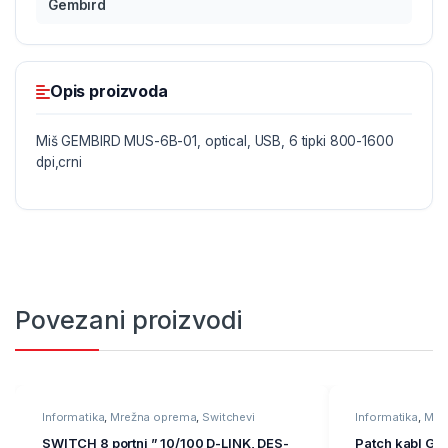
Gembird
Opis proizvoda
Miš GEMBIRD MUS-6B-01, optical, USB, 6 tipki 800-1600
dpi,crni
Povezani proizvodi
Informatika
,
Mrežna oprema
,
Switchevi
Informatika
,
Mre
oprema
SWITCH 8 portni ” 10/100 D-LINK, DES-
Patch kabl GE