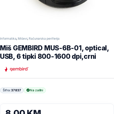
Informatika
,
Miševi
,
Računarska periferija
Miš GEMBIRD MUS-6B-01, optical,
USB, 6 tipki 800-1600 dpi,crni
Šifra:
37837
Na zalihi
8,00
KM