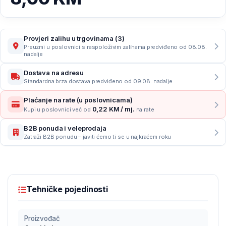
Provjeri zalihu u trgovinama (3)
Preuzmi u poslovnici s raspoloživim zalihama predviđeno od 08.08.
nadalje
Dostava na adresu
Standardna brza dostava predviđeno od 09.08. nadalje
Plaćanje na rate (u poslovnicama)
0,22 KM / mj.
Kupi u poslovnici već od
na rate
B2B ponuda i veleprodaja
Zatraži B2B ponudu – javiti ćemo ti se u najkraćem roku
Tehničke pojedinosti
Proizvođač