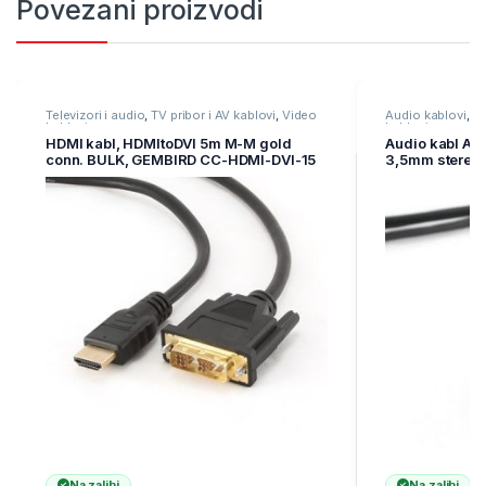
Povezani proizvodi
Televizori i audio
,
TV pribor i AV kablovi
,
Video
Audio kablovi
,
Te
kablovi
kablovi
HDMI kabl, HDMItoDVI 5m M-M gold
Audio kabl A
conn. BULK, GEMBIRD CC-HDMI-DVI-15
3,5mm stereo 
Na zalihi
Na zalihi