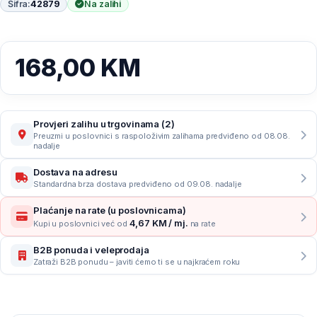
Šifra:
42879
Na zalihi
168,00
KM
Provjeri zalihu u trgovinama (2)
Preuzmi u poslovnici s raspoloživim zalihama predviđeno od 08.08.
nadalje
Dostava na adresu
Standardna brza dostava predviđeno od 09.08. nadalje
Plaćanje na rate (u poslovnicama)
4,67 KM / mj.
Kupi u poslovnici već od
na rate
B2B ponuda i veleprodaja
Zatraži B2B ponudu – javiti ćemo ti se u najkraćem roku