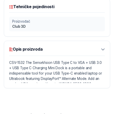
Tehničke pojedinosti
Proizvođač
Club 3D
Opis proizvoda
CSV-1532 The SenseVision USB Type C to VGA + USB 3.0
+ USB Type C Charging Mini Dock is a portable and
indispensable tool for your USB Type-C enabled laptop or
Ultrabook featuring DisplayPort™ Alternate Mode. Add an
analog VGA monitor with up to WQXGA 2560x1600p
resolution through the D-Sub output while the USB 3.0
Type-A port connects your USB Sticks, Peripherals and
HDD’s.