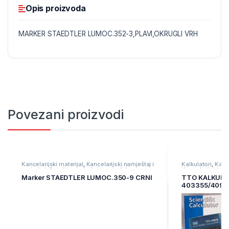
Opis proizvoda
MARKER STAEDTLER LUMOC.352-3,PLAVI,OKRUGLI VRH
Povezani proizvodi
Kancelarijski materijal
,
Kancelarijski namještaj i
Kalkulatori
,
Kance
materijal
,
Ostali kancelarijski materijal
Kancelarijski nam
Marker STAEDTLER LUMOC.350-9 CRNI
TTO KALKULA
403355/4096