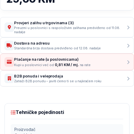
Provjeri zalihu u trgovinama (3)
Preuzmi u poslovnici s raspoloživim zalihama predviđeno od 11.08.
nadalje
Dostava na adresu
Standardna brza dostava predviđeno od 12.08. nadalje
Plaćanje na rate (u poslovnicama)
0,81 KM / mj.
Kupi u poslovnici već od
na rate
B2B ponuda i veleprodaja
Zatraži B2B ponudu – javiti ćemo ti se u najkraćem roku
Tehničke pojedinosti
Proizvođač