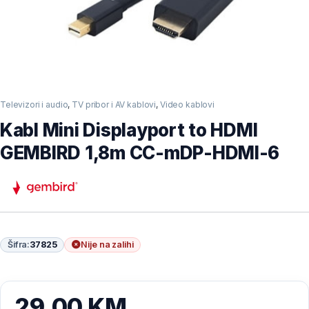
Televizori i audio
,
TV pribor i AV kablovi
,
Video kablovi
Kabl Mini Displayport to HDMI
GEMBIRD 1,8m CC-mDP-HDMI-6
Šifra:
37825
Nije na zalihi
29,00
KM