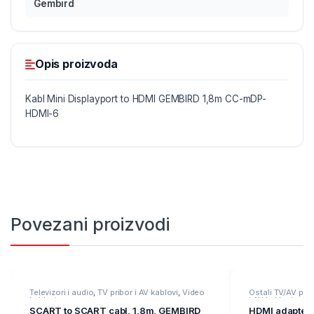
Gembird
Opis proizvoda
Kabl Mini Displayport to HDMI GEMBIRD 1,8m CC-mDP-
HDMI-6
Povezani proizvodi
Televizori i audio
,
TV pribor i AV kablovi
,
Video
Ostali TV/AV prib
kablovi
i AV kablovi
SCART to SCART cabl, 1,8m, GEMBIRD
HDMI adapter 