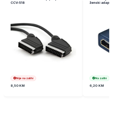
CCV-518
ženski adapte
Nije na zalihi
Na zalihi
8,50
KM
6,20
KM