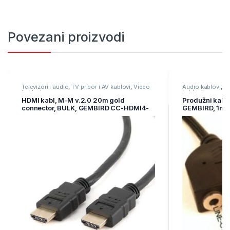
Povezani proizvodi
Televizori i audio
,
TV pribor i AV kablovi
,
Video
Audio kablovi
,
Te
kablovi
kablovi
HDMI kabl, M-M v.2.0 20m gold
Produžni kabl z
connector, BULK, GEMBIRD CC-HDMI4-
GEMBIRD, 1m,
20M