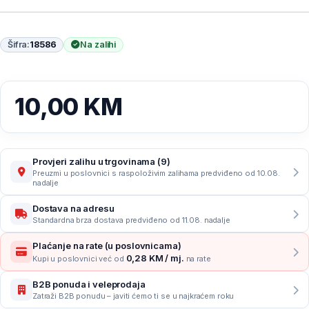
Šifra:
18586
Na zalihi
10,00
KM
Provjeri zalihu u trgovinama (9)
Preuzmi u poslovnici s raspoloživim zalihama predviđeno od 10.08.
nadalje
Dostava na adresu
Standardna brza dostava predviđeno od 11.08. nadalje
Plaćanje na rate (u poslovnicama)
0,28 KM / mj.
Kupi u poslovnici već od
na rate
B2B ponuda i veleprodaja
Zatraži B2B ponudu – javiti ćemo ti se u najkraćem roku