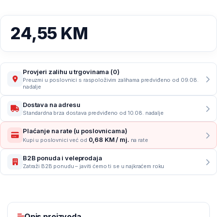
24,55
KM
Provjeri zalihu u trgovinama (0)
Preuzmi u poslovnici s raspoloživim zalihama predviđeno od 09.08.
nadalje
Dostava na adresu
Standardna brza dostava predviđeno od 10.08. nadalje
Plaćanje na rate (u poslovnicama)
0,68 KM / mj.
Kupi u poslovnici već od
na rate
B2B ponuda i veleprodaja
Zatraži B2B ponudu – javiti ćemo ti se u najkraćem roku
Opis proizvoda