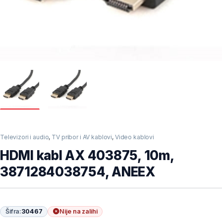
Televizori i audio
,
TV pribor i AV kablovi
,
Video kablovi
HDMI kabl AX 403875, 10m,
3871284038754, ANEEX
Šifra:
30467
Nije na zalihi