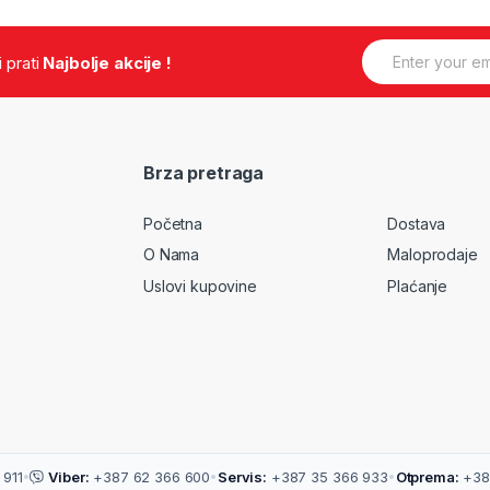
E
.i prati
Najbolje akcije !
m
a
i
l
*
Brza pretraga
Početna
Dostava
O Nama
Maloprodaje
Uslovi kupovine
Plaćanje
911
•
Viber:
+387 62 366 600
•
Servis:
+387 35 366 933
•
Otprema:
+38