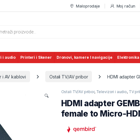
Maloprodaje
Moj račun
s search
i i audio
Printeri i Skener
Dronovi, kamere I navigacije
Elektronika
 i AV kablovi
Ostali TV/AV pribor
HDMI adapter G
Ostali TV/AV pribor
,
Televizori i audio
,
TV pri
🔍
HDMI adapter GEM
female to Micro-HD