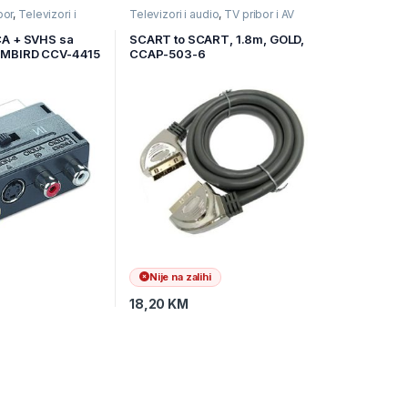
bor
,
Televizori i
Televizori i audio
,
TV pribor i AV
 i AV kablovi
kablovi
,
Video kablovi
CA + SVHS sa
SCART to SCART, 1.8m, GOLD,
EMBIRD CCV-4415
CCAP-503-6
Nije na zalihi
18,20
KM