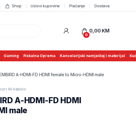
Shop
Uslovi kupovine
Plaćanje
Dostava
0,00
KM
0
Gaming
Fiskalna Oprema
Kancelarijski namještaj i materijal
Kuć
EMBIRD A-HDMI-FD HDMI female to Micro-HDMI male
bor i AV kablovi
BIRD A-HDMI-FD HDMI
MI male