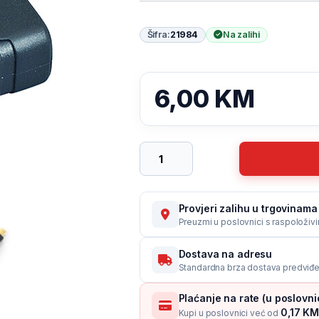
Šifra:
21984
Na zalihi
6,00
KM
HDMI adapter GEMBIRD A-HDMI-FD H
Provjeri zalihu u trgovinama 
Preuzmi u poslovnici s raspoloživ
Dostava na adresu
Standardna brza dostava predviđe
Plaćanje na rate (u poslovn
0,17 KM 
Kupi u poslovnici već od