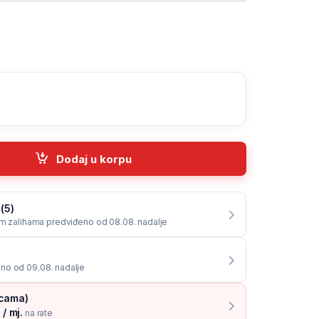
DMI female to Micro-HDMI male quantity
Dodaj u korpu
(5)
im zalihama predviđeno od 08.08. nadalje
no od 09.08. nadalje
icama)
/ mj.
na rate