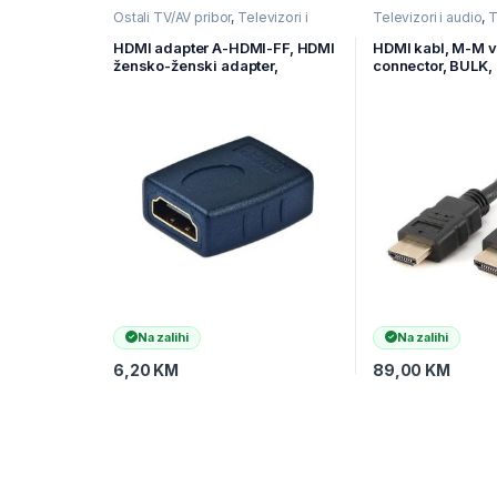
Ostali TV/AV pribor
,
Televizori i
Televizori i audio
,
T
audio
,
TV pribor i AV kablovi
kablovi
,
Video kabl
HDMI adapter A-HDMI-FF, HDMI
HDMI kabl, M-M v
žensko-ženski adapter,
connector, BULK
GEMBIRD
HDMI4-20M
Na zalihi
Na zalihi
6,20
KM
89,00
KM