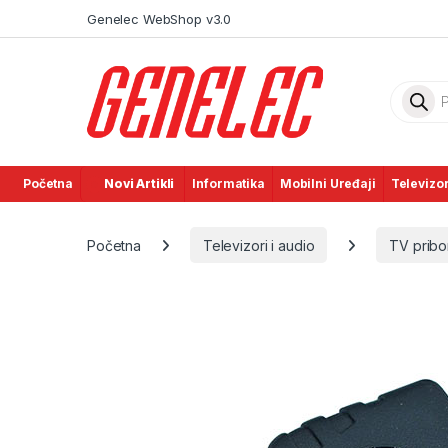
Skip to navigation
Skip to content
Genelec WebShop v3.0
Product
Početna
Novi Artikli
Informatika
Mobilni Uređaji
Televizor
Početna
Televizori i audio
TV pribor