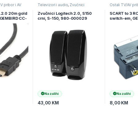
V pribor i AV
Televizori i audio
,
Zvučnici
Ostali TV/AV pri
ovi
audio
,
TV pribor
.2.0 20m gold
Zvučnici Logitech 2.0, S150
SCART to 3 R
, GEMBIRD CC-
crni, S-150, 980-000029
switch-em, G
Na zalihi
Na zalihi
43,00
KM
8,00
KM