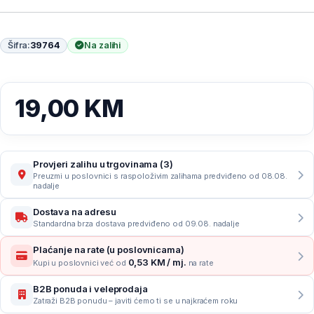
Šifra:
39764
Na zalihi
19,00
KM
Provjeri zalihu u trgovinama (3)
Preuzmi u poslovnici s raspoloživim zalihama predviđeno od 08.08.
nadalje
Dostava na adresu
Standardna brza dostava predviđeno od 09.08. nadalje
Plaćanje na rate (u poslovnicama)
0,53 KM / mj.
Kupi u poslovnici već od
na rate
B2B ponuda i veleprodaja
Zatraži B2B ponudu – javiti ćemo ti se u najkraćem roku