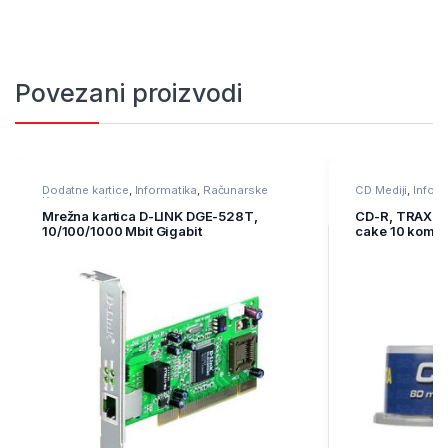
Povezani proizvodi
Dodatne kartice
,
Informatika
,
Računarske
CD Mediji
,
Inform
Komponente
Mrežna kartica D-LINK DGE-528T,
CD-R, TRAXDAT
10/100/1000 Mbit Gigabit
cake 10 kom