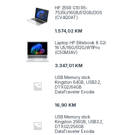
HP 255R G10 R5-
7535U/16GB/512GB/DOS
(CV4Q0AT)
1.574,02
KM
Laptop HP Elitebook 8 G2i
16 U5/16G/512G/W11Pro
(C5GM3AV)
3.347,01
KM
USB Memory stick
Kingston 64GB, USB3.2,
DTXG2/64GB
DataTraveler Exodia
16,90
KM
USB Memory stick
Kingston 256GB, USB3.2,
DTXG2/256GB
DataTraveler Exodia