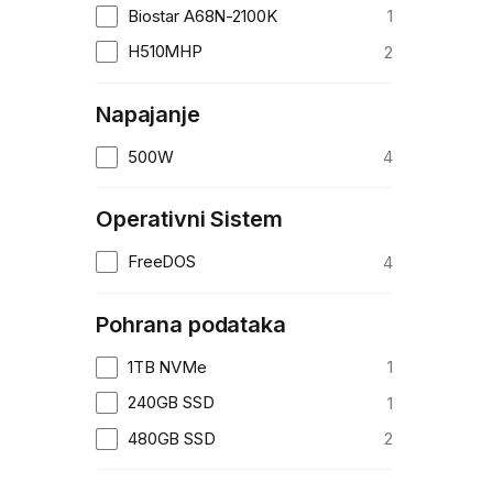
Biostar A68N-2100K
1
H510MHP
2
Napajanje
500W
4
Operativni Sistem
FreeDOS
4
Pohrana podataka
1TB NVMe
1
240GB SSD
1
480GB SSD
2