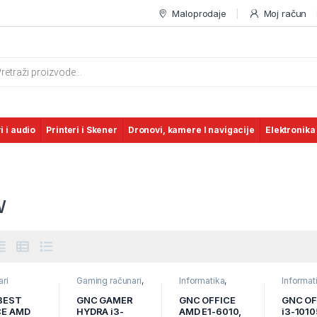
Maloprodaje
Moj račun
s search
i i audio
Printeri i Skener
Dronovi, kamere I navigacije
Elektronika
W
ri
Gaming računari
,
Informatika
,
Informat
Informatika
,
Poslovni
Poslovni
Računari
računari
,
računari
,
BEST
GNC GAMER
GNC OFFICE
GNC OF
Računari
Računari
CE AMD
HYDRA i3-
AMD E1-6010,
i3-1010