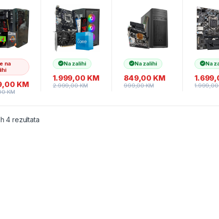
n 3
10105
MB BIOSTAR
3.70GH
GE A520
3.70GHz, MB
A68N-2100K,
H510, 
16GB
H510, RAM
RAM 8 GB
GB DDR
 480GB
16GB, 1TB
DDR3 1333
480 GB
NVMe SSD,
MHz, SSD 240
Kućište
RTX 3050
GB, Kućište sa
EZ Cool
6GB, PSU
napajanjem
napojn
500W,
500w, 2Y, NO
NO OS,
je na
Na zalihi
Na zalihi
Na za
GAMING
OS
ihi
Kućište
1.999,00
KM
849,00
KM
1.699
9,00
KM
2.999,00
KM
999,00
KM
1.999,0
,00
KM
ih 4 rezultata