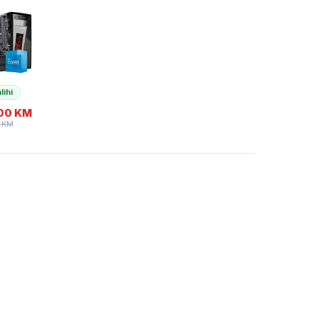
z , MB
RAM 16
4 SSD
,
 GNC +
a 500W,
 2Y
lihi
,00
KM
0
KM