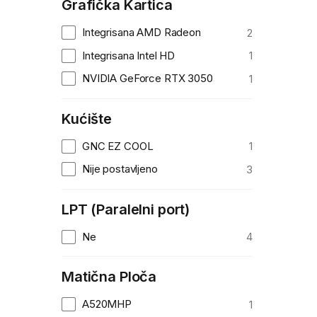
Grafička Kartica
Integrisana AMD Radeon
2
Integrisana Intel HD
1
NVIDIA GeForce RTX 3050
1
Kućište
GNC EZ COOL
1
Nije postavljeno
3
LPT (Paralelni port)
Ne
4
Matična Ploča
A520MHP
1