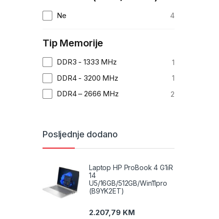
Ne
4
Tip Memorije
DDR3 - 1333 MHz
1
DDR4 - 3200 MHz
1
DDR4 – 2666 MHz
2
Posljednje dodano
Laptop HP ProBook 4 G1iR
14
U5/16GB/512GB/Win11pro
(B9YK2ET)
2.207,79
KM