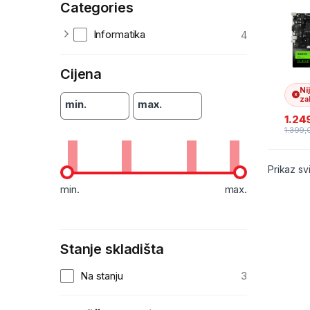
Categories
Ryze
4300
RAM 
Informatika
4
DDR4
SSD
Cijena
Ni
zal
min.
max.
1.24
1.399
Prikaz sv
min.
max.
Stanje skladišta
Na stanju
3