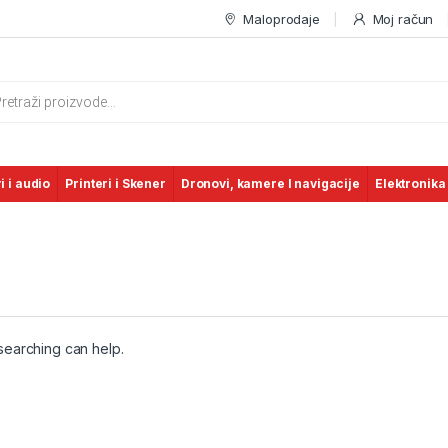
Maloprodaje
Moj račun
s search
i i audio
Printeri i Skener
Dronovi, kamere I navigacije
Elektronika
 searching can help.