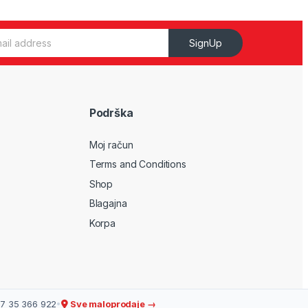
SignUp
Podrška
Moj račun
Terms and Conditions
Shop
Blagajna
Korpa
7 35 366 922
•
Sve maloprodaje →