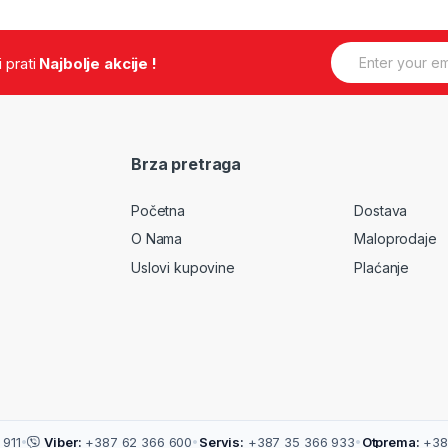
E
.i prati
Najbolje akcije !
m
a
i
l
*
Brza pretraga
Početna
Dostava
O Nama
Maloprodaje
Uslovi kupovine
Plaćanje
911
•
Viber:
+387 62 366 600
•
Servis:
+387 35 366 933
•
Otprema:
+38