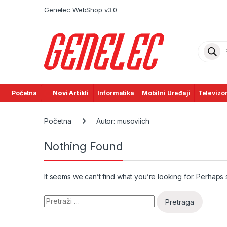
Skip to navigation
Skip to content
Genelec WebShop v3.0
Product
Početna
Novi Artikli
Informatika
Mobilni Uređaji
Televizor
Početna
Autor: musoviich
Nothing Found
It seems we can’t find what you’re looking for. Perhaps
Pretraga: