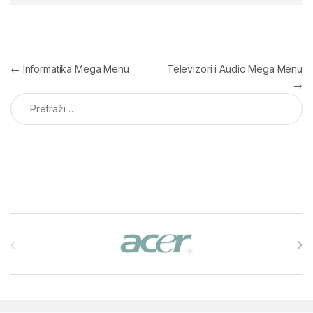
Navigacija članaka
←
Informatika Mega Menu
Televizori i Audio Mega Menu
→
Pretraga:
Brands Carousel