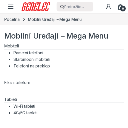
Skip to navigation
Skip to content
Pretražite...
0
Početna
Mobilni Uređaji – Mega Menu
Mobilni Uređaji – Mega Menu
Mobiteli
Pametni telefoni
Staromodni mobiteli
Telefoni na preklop
Fiksni telefoni
Tableti
Wi-Fi tableti
4G/5G tableti