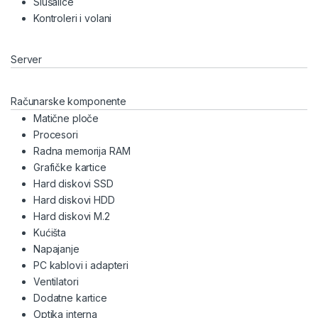
Slušalice
Kontroleri i volani
Server
Računarske komponente
Matične ploče
Procesori
Radna memorija RAM
Grafičke kartice
Hard diskovi SSD
Hard diskovi HDD
Hard diskovi M.2
Kućišta
Napajanje
PC kablovi i adapteri
Ventilatori
Dodatne kartice
Optika interna