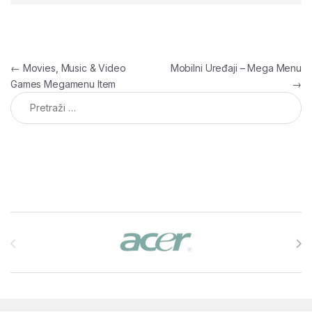
Navigacija članaka
←
Movies, Music & Video
Mobilni Uređaji – Mega Menu
Games Megamenu Item
→
Pretraga:
Brands Carousel