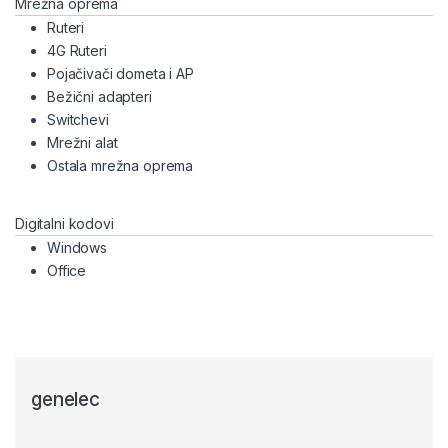
Mrežna oprema
Ruteri
4G Ruteri
Pojačivači dometa i AP
Bežični adapteri
Switchevi
Mrežni alat
Ostala mrežna oprema
Digitalni kodovi
Windows
Office
genelec