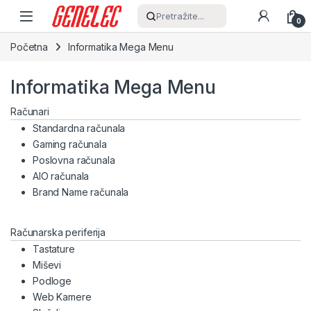
Skip to navigation
Skip to content
Pretražite...
0
Početna
Informatika Mega Menu
Informatika Mega Menu
Računari
Standardna računala
Gaming računala
Poslovna računala
AIO računala
Brand Name računala
Računarska periferija
Tastature
Miševi
Podloge
Web Kamere