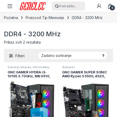
Skip to navigation
Skip to content
Pretražite...
0
Početna
Proizvod Tip Memorije
DDR4 - 3200 MHz
DDR4 - 3200 MHz
Prikaz svih 2 rezultata
Filteri
Gaming računari
,
Informatika
,
Računari
Računari
GNC GAMER HYDRA i3-
GNC GAMER SUPER SONIC
10105 3.70GHz, MB H510,
AMD Ryzen 5 5500, A520,
RAM 16GB, 1TB NVMe SSD,
RX 580 8 GB, 16GB DDR4,
RTX 3050 6GB, PSU 500W,
SSD 480GB, PSU 550W,
GAMING Kućište
kućište gaming