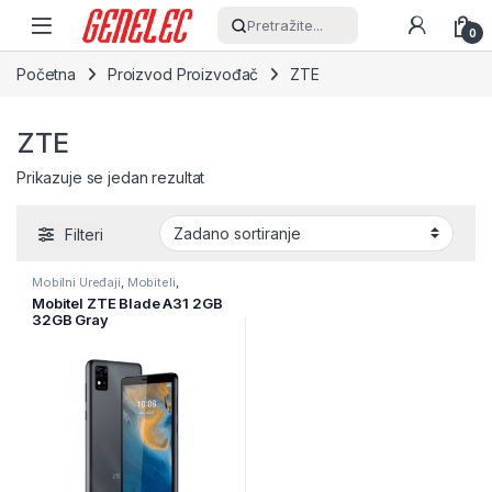
Skip to navigation
Skip to content
Pretražite...
0
Početna
Proizvod Proizvođač
ZTE
ZTE
Prikazuje se jedan rezultat
Filteri
Mobilni Uređaji
,
Mobiteli
,
Pametni telefoni
Mobitel ZTE Blade A31 2GB
32GB Gray