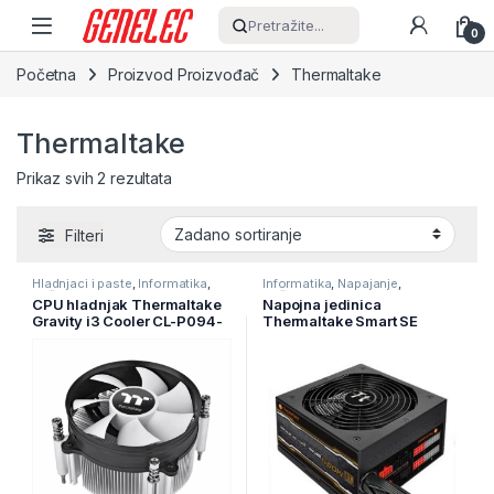
Skip to navigation
Skip to content
Pretražite...
0
Početna
Proizvod Proizvođač
Thermaltake
Thermaltake
Prikaz svih 2 rezultata
Filteri
Hladnjaci i paste
,
Informatika
,
Informatika
,
Napajanje
,
Računarske Komponente
Računarske Komponente
CPU hladnjak Thermaltake
Napojna jedinica
Gravity i3 Cooler CL-P094-
Thermaltake Smart SE
AL09WT-A
530W modular SPS-
530MPCBEU