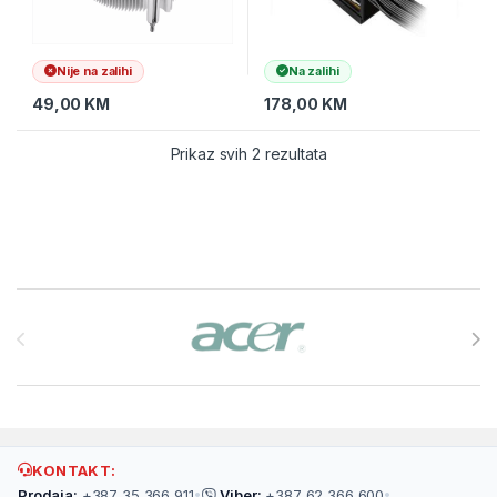
Nije na zalihi
Na zalihi
49,00
KM
178,00
KM
Prikaz svih 2 rezultata
Brands Carousel
KONTAKT:
Prodaja:
+387 35 366 911
•
Viber:
+387 62 366 600
•