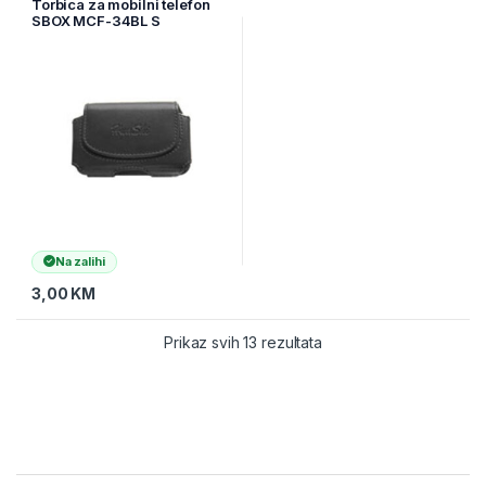
Torbica za mobilni telefon
SBOX MCF-34BL S
Na zalihi
3,00
KM
Prikaz svih 13 rezultata