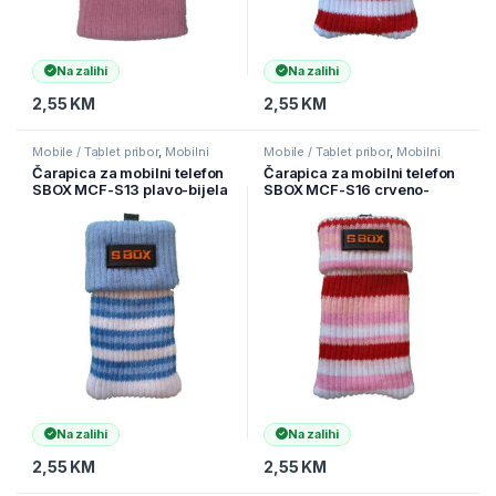
Na zalihi
Na zalihi
2,55
KM
2,55
KM
Mobile / Tablet pribor
,
Mobilni
Mobile / Tablet pribor
,
Mobilni
Uređaji
,
Zaštitne maske i coveri
Uređaji
,
Zaštitne maske i coveri
Čarapica za mobilni telefon
Čarapica za mobilni telefon
SBOX MCF-S13 plavo-bijela
SBOX MCF-S16 crveno-
65x100mm
roza-bijela 65x100mm
Na zalihi
Na zalihi
2,55
KM
2,55
KM