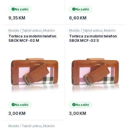
Na zalihi
Na zalihi
9,35
KM
6,60
KM
Mobile / Tablet pribor
,
Mobilni
Mobile / Tablet pribor
,
Mobilni
Uređaji
,
Zaštitne maske i coveri
Uređaji
,
Zaštitne maske i coveri
Torbica za mobilni telefon
Torbica za mobilni telefon
SBOX MCF-02 M
SBOX MCF-02 S
110x45x17mm
110x43x17mm
Na zalihi
Na zalihi
3,00
KM
3,00
KM
Mobile / Tablet pribor
,
Mobilni
Uređaji
,
Zaštitne maske i coveri