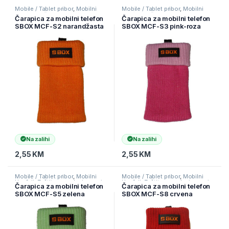
Mobile / Tablet pribor
,
Mobilni
Mobile / Tablet pribor
,
Mobilni
Uređaji
,
Zaštitne maske i coveri
Uređaji
,
Zaštitne maske i coveri
Čarapica za mobilni telefon
Čarapica za mobilni telefon
SBOX MCF-S2 narandžasta
SBOX MCF-S3 pink-roza
65x100mm
65x100mm
Na zalihi
Na zalihi
2,55
KM
2,55
KM
Mobile / Tablet pribor
,
Mobilni
Mobile / Tablet pribor
,
Mobilni
Uređaji
,
Zaštitne maske i coveri
Uređaji
,
Zaštitne maske i coveri
Čarapica za mobilni telefon
Čarapica za mobilni telefon
SBOX MCF-S5 zelena
SBOX MCF-S8 crvena
65x100mm
65x100mm