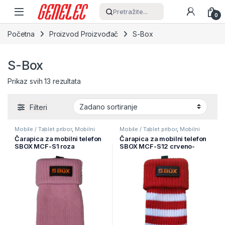
Skip to navigation
Skip to content
Pretražite...
0
Početna
Proizvod Proizvođač
S-Box
S-Box
Prikaz svih 13 rezultata
Filteri
Mobile / Tablet pribor
,
Mobilni
Mobile / Tablet pribor
,
Mobilni
Uređaji
,
Zaštitne maske i coveri
Uređaji
,
Zaštitne maske i coveri
Čarapica za mobilni telefon
Čarapica za mobilni telefon
SBOX MCF-S1 roza
SBOX MCF-S12 crveno-
65x100mm
bijela 65x100mm