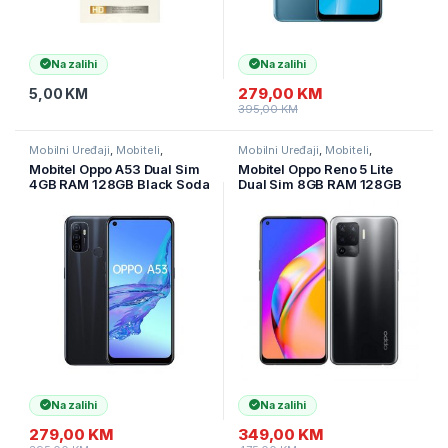
Na zalihi
Na zalihi
279,00
KM
5,00
KM
395,00
KM
Mobilni Uređaji
,
Mobiteli
,
Mobilni Uređaji
,
Mobiteli
,
Pametni telefoni
Pametni telefoni
Mobitel Oppo A53 Dual Sim
Mobitel Oppo Reno 5 Lite
4GB RAM 128GB Black Soda
Dual Sim 8GB RAM 128GB
Black
Na zalihi
Na zalihi
279,00
KM
349,00
KM