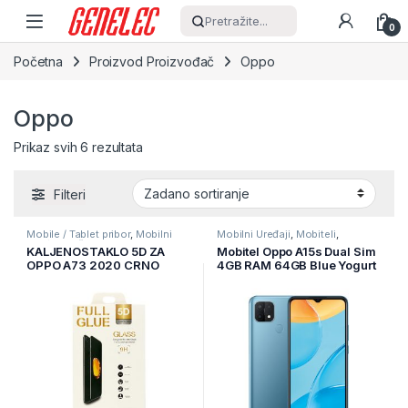
Skip to navigation
Skip to content
Pretražite...
0
Početna
Proizvod Proizvođač
Oppo
Oppo
Prikaz svih 6 rezultata
Filteri
Mobile / Tablet pribor
,
Mobilni
Mobilni Uređaji
,
Mobiteli
,
Uređaji
,
Zaštitne maske i coveri
Pametni telefoni
KALJENOSTAKLO 5D ZA
Mobitel Oppo A15s Dual Sim
OPPO A73 2020 CRNO
4GB RAM 64GB Blue Yogurt