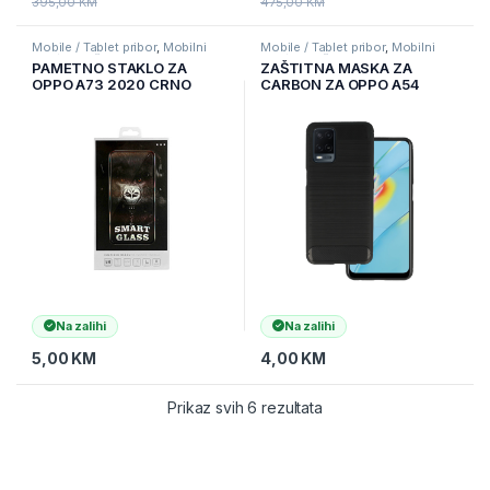
395,00
KM
475,00
KM
Mobile / Tablet pribor
,
Mobilni
Mobile / Tablet pribor
,
Mobilni
Uređaji
,
Zaštitne maske i coveri
Uređaji
,
Zaštitne maske i coveri
PAMETNO STAKLO ZA
ZAŠTITNA MASKA ZA
OPPO A73 2020 CRNO
CARBON ZA OPPO A54
CRNA
Na zalihi
Na zalihi
5,00
KM
4,00
KM
Prikaz svih 6 rezultata