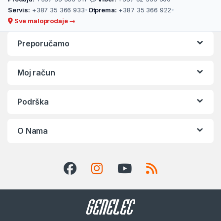
Servis:
+387 35 366 933
•
Otprema:
+387 35 366 922
•
Sve maloprodaje →
Preporučamo
Moj račun
Podrška
O Nama