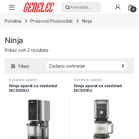
Skip to navigation
Skip to content
Pretražite...
0
Početna
Proizvod Proizvođač
Ninja
Ninja
Prikaz svih 2 rezultata
Filteri
Kućanski aparati
Kućanski aparati
Ninja aparat za sladoled
Ninja aparat za sladoled
NC300EU
NC501EU