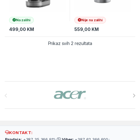
Na zalihi
Nije na zalihi
499,00
KM
559,00
KM
Prikaz svih 2 rezultata
Brands Carousel
KONTAKT:
Prodaja:
+387 35 366 911
•
Viber:
+387 62 366 600
•