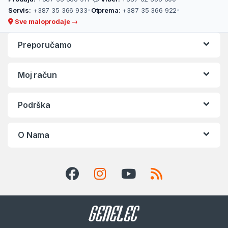
Servis:
+387 35 366 933
•
Otprema:
+387 35 366 922
•
Sve maloprodaje →
Preporučamo
Moj račun
Podrška
O Nama