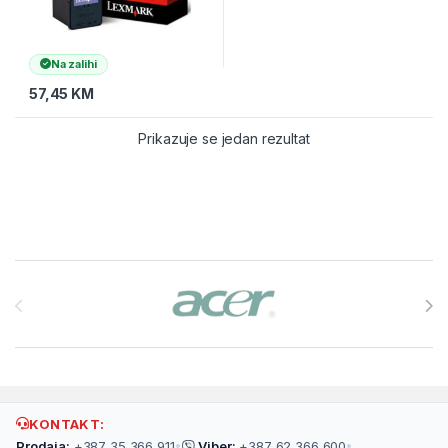
Na zalihi
57,45
KM
Prikazuje se jedan rezultat
Brands Carousel
KONTAKT:
Prodaja:
+387 35 366 911
•
Viber:
+387 62 366 600
•