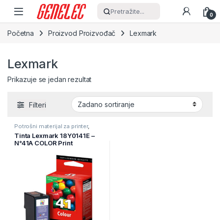
Skip to navigation
Skip to content
Pretražite...
0
Početna
Proizvod Proizvođač
Lexmark
Lexmark
Prikazuje se jedan rezultat
Filteri
Potrošni materijal za printer
,
Printeri i Skeneri
,
Tinte
Tinta Lexmark 18Y0141E –
N°41A COLOR Print
Cartridge, za X4875,X6575