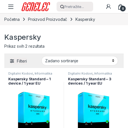
Skip to navigation
Skip to content
Pretražite...
0
Početna
Proizvod Proizvođač
Kaspersky
Kaspersky
Prikaz svih 2 rezultata
Filteri
Digitalni Kodovi
,
Informatika
Digitalni Kodovi
,
Informatika
Kaspersky Standard – 1
Kaspersky Standard – 3
device / 1 year EU
devices / 1 year EU