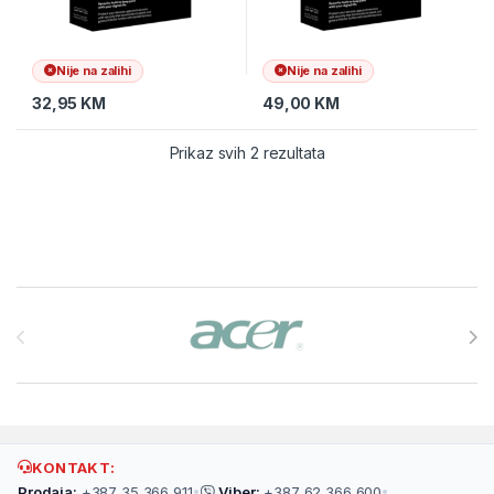
Nije na zalihi
Nije na zalihi
32,95
KM
49,00
KM
Prikaz svih 2 rezultata
Brands Carousel
KONTAKT:
Prodaja:
+387 35 366 911
•
Viber:
+387 62 366 600
•