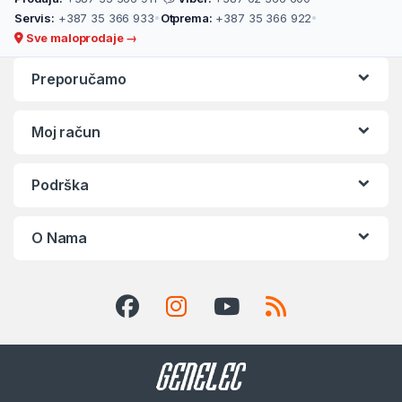
Servis:
+387 35 366 933
•
Otprema:
+387 35 366 922
•
Sve maloprodaje →
Preporučamo
Moj račun
Podrška
O Nama