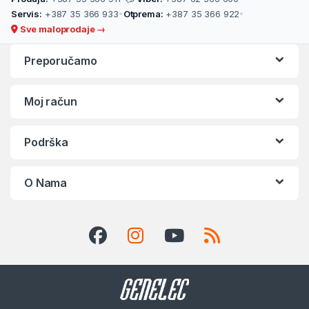
Servis:
+387 35 366 933
•
Otprema:
+387 35 366 922
•
Sve maloprodaje →
Preporučamo
Moj račun
Podrška
O Nama