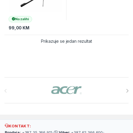
Na zalihi
99,00
KM
Prikazuje se jedan rezultat
Brands Carousel
KONTAKT:
Prodaja:
+387 35 366 911
•
Viber:
+387 62 366 600
•