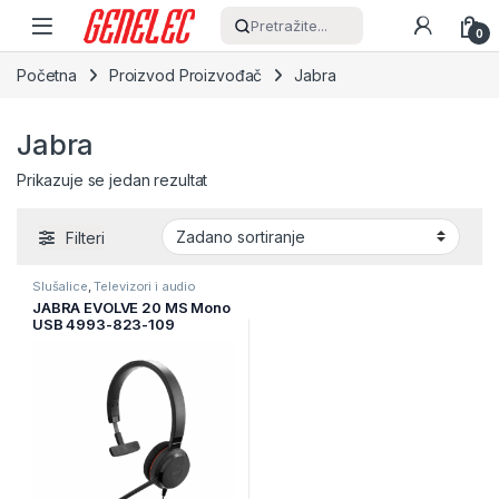
Skip to navigation
Skip to content
Pretražite...
0
Početna
Proizvod Proizvođač
Jabra
Jabra
Prikazuje se jedan rezultat
Filteri
Slušalice
,
Televizori i audio
JABRA EVOLVE 20 MS Mono
USB 4993-823-109