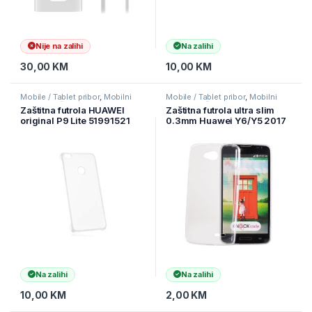
Nije na zalihi
Na zalihi
30,00
KM
10,00
KM
Mobile / Tablet pribor
,
Mobilni
Mobile / Tablet pribor
,
Mobilni
Uređaji
,
Zaštitne maske i coveri
Uređaji
,
Zaštitne maske i coveri
Zaštitna futrola HUAWEI
Zaštitna futrola ultra slim
original P9 Lite 51991521
0.3mm Huawei Y6/Y5 2017
TRANSPARENT
transparent
Na zalihi
Na zalihi
10,00
KM
2,00
KM