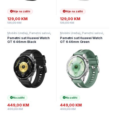
Nije na zalihi
Nije na zalihi
129,00
KM
129,00
KM
135,00
KM
135,00
KM
Mobilni Uređaji
,
Pametni satovi
,
Mobilni Uređaji
,
Pametni satovi
,
Pametni satovi i naruknice
Pametni satovi i naruknice
Pametni sat Huawei Watch
Pametni sat Huawei Watch
GT 6 46mm Black
GT 6 46mm Green
Na zalihi
Na zalihi
449,00
KM
449,00
KM
499,00
KM
499,00
KM