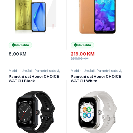
Na zalihi
Na zalihi
219,00
KM
8,00
KM
230,00
KM
Mobilni Uređaji
,
Pametni satovi
,
Mobilni Uređaji
,
Pametni satovi
,
Pametni satovi i naruknice
Pametni satovi i naruknice
Pametni sat Honor CHOICE
Pametni sat Honor CHOICE
WATCH Black
WATCH White