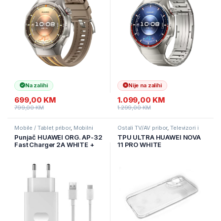
Na zalihi
Nije na zalihi
699,00
KM
1.099,00
KM
799,00
KM
1.299,00
KM
Mobile / Tablet pribor
,
Mobilni
Ostali TV/AV pribor
,
Televizori i
Uređaji
,
Punjači
audio
,
TV pribor i AV kablovi
Punjač HUAWEI ORG. AP-32
TPU ULTRA HUAWEI NOVA
Fast Charger 2A WHITE +
11 PRO WHITE
Micro USB Type-C kabl
BLISTER