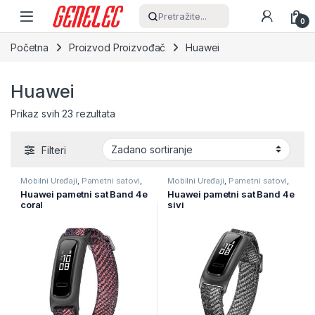
Skip to navigation
Skip to content
Pretražite...
0
Početna
Proizvod Proizvođač
Huawei
Huawei
Prikaz svih 23 rezultata
Filteri
Mobilni Uređaji
,
Pametni satovi
,
Mobilni Uređaji
,
Pametni satovi
,
Pametni satovi i naruknice
Pametni satovi i naruknice
Huawei pametni sat Band 4e
Huawei pametni sat Band 4e
coral
sivi