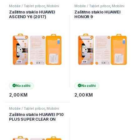
Mobile / Tablet pribor
,
Mobilni
Mobile / Tablet pribor
,
Mobilni
Uređaji
,
Zaštitne maske i coveri
Uređaji
,
Zaštitne maske i coveri
Zaštitno staklo HUAWEI
Zaštitno staklo HUAWEI
ASCEND Y6 (2017)
HONOR 9
Na zalihi
Na zalihi
2,00
KM
2,00
KM
Mobile / Tablet pribor
,
Mobilni
Uređaji
,
Zaštitne maske i coveri
Zaštitno staklo HUAWEI P10
PLUS SUPER CLEAR ON
FULL SCREEN, CURVED