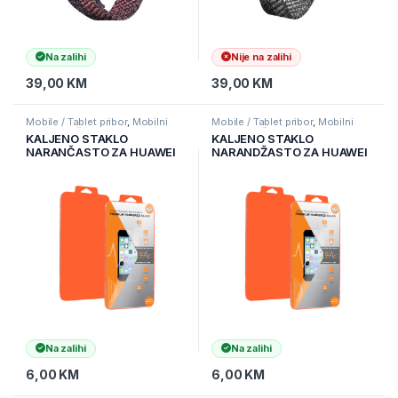
Na zalihi
Nije na zalihi
39,00
KM
39,00
KM
Mobile / Tablet pribor
,
Mobilni
Mobile / Tablet pribor
,
Mobilni
Uređaji
,
Zaštitne maske i coveri
Uređaji
,
Zaštitne maske i coveri
KALJENO STAKLO
KALJENO STAKLO
NARANČASTO ZA HUAWEI
NARANDŽASTO ZA HUAWEI
HONOR 8X
P30
Na zalihi
Na zalihi
6,00
KM
6,00
KM