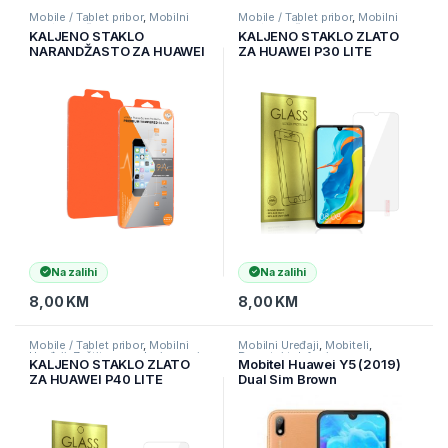
Mobile / Tablet pribor
,
Mobilni
Mobile / Tablet pribor
,
Mobilni
Uređaji
,
Zaštitne maske i coveri
Uređaji
,
Zaštitne maske i coveri
KALJENO STAKLO
KALJENO STAKLO ZLATO
NARANDŽASTO ZA HUAWEI
ZA HUAWEI P30 LITE
P40
Na zalihi
Na zalihi
8,00
KM
8,00
KM
Mobile / Tablet pribor
,
Mobilni
Mobilni Uređaji
,
Mobiteli
,
Uređaji
,
Zaštitne maske i coveri
Pametni telefoni
KALJENO STAKLO ZLATO
Mobitel Huawei Y5 (2019)
ZA HUAWEI P40 LITE
Dual Sim Brown