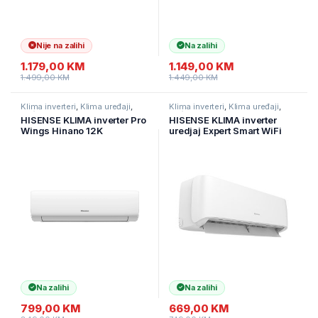
Nije na zalihi
Na zalihi
1.179,00
KM
1.149,00
KM
1.499,00
KM
1.449,00
KM
Klima inverteri
,
Klima uređaji
,
Klima inverteri
,
Klima uređaji
,
Kućanski aparati
Kućanski aparati
HISENSE KLIMA inverter Pro
HISENSE KLIMA inverter
Wings Hinano 12K
uredjaj Expert Smart WiFi
KB35YR3EG 12000 BTU
12K A++ -20c ,
CF35YR1FG/FW
Na zalihi
Na zalihi
799,00
KM
669,00
KM