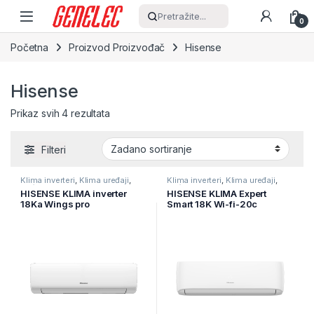
Skip to navigation
Skip to content
Pretražite...
0
Početna
Proizvod Proizvođač
Hisense
Hisense
Prikaz svih 4 rezultata
Filteri
Klima inverteri
,
Klima uređaji
,
Klima inverteri
,
Klima uređaji
,
Kućanski aparati
Kućanski aparati
HISENSE KLIMA inverter
HISENSE KLIMA Expert
18Ka Wings pro
Smart 18K Wi-fi-20c
KB50XS1EG/EW
Inverter A++-A+,
CF50XS1FG+S1FW