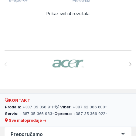
849,00
KM
749,00
KM
Prikaz svih 4 rezultata
Brands Carousel
KONTAKT:
Prodaja:
+387 35 366 911
•
Viber:
+387 62 366 600
•
Servis:
+387 35 366 933
•
Otprema:
+387 35 366 922
•
Sve maloprodaje →
Preporučamo