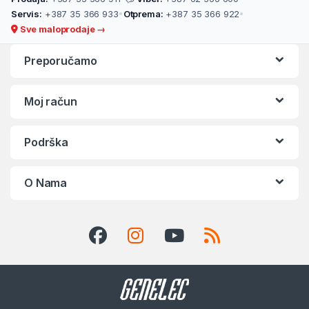
Servis:
+387 35 366 933
•
Otprema:
+387 35 366 922
•
Sve maloprodaje →
Preporučamo
Moj račun
Podrška
O Nama