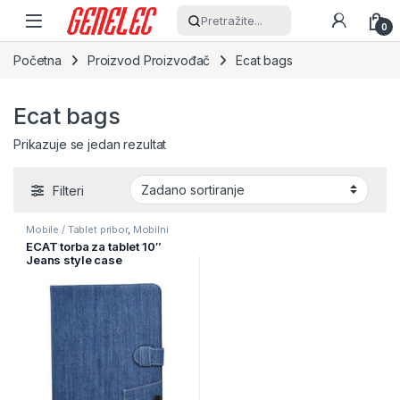
Skip to navigation
Skip to content
Pretražite...
0
Početna
Proizvod Proizvođač
Ecat bags
Ecat bags
Prikazuje se jedan rezultat
Filteri
Mobile / Tablet pribor
,
Mobilni
Uređaji
ECAT torba za tablet 10″
Jeans style case
ECJSIP001 blue