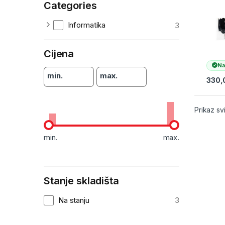
Categories
SYST
HD48
LCW1
Informatika
3
Cijena
Na
min.
max.
330,
Prikaz sv
min.
max.
Stanje skladišta
Na stanju
3