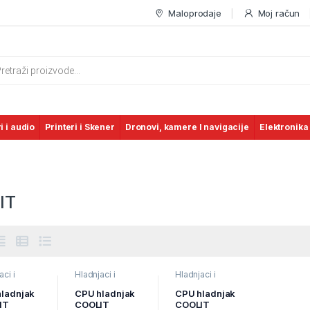
Maloprodaje
Moj račun
s search
i i audio
Printeri i Skener
Dronovi, kamere I navigacije
Elektronika
IT
aci i
Hladnjaci i
Hladnjaci i
paste
,
paste
,
atika
,
Informatika
,
Informatika
,
ladnjak
CPU hladnjak
CPU hladnjak
arske
Računarske
Računarske
IT
COOLIT
COOLIT
onente
Komponente
Komponente