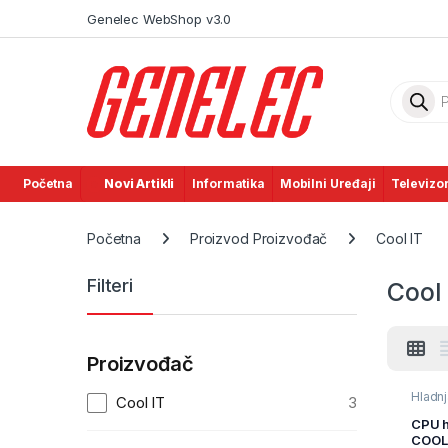
Skip to navigation
Skip to content
Genelec WebShop v3.0
Product
Početna
Novi Artikli
Informatika
Mobilni Uređaji
Televizor
Početna
Proizvod Proizvođač
Cool IT
Filteri
Cool 
Proizvođač
Hladnj
Cool IT
3
paste
,
Inform
CPU h
Račun
COOL
Komp