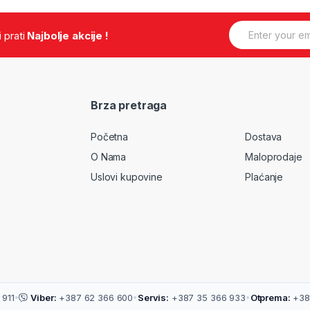
E
.i prati
Najbolje akcije !
m
a
i
l
*
Brza pretraga
Početna
Dostava
O Nama
Maloprodaje
Uslovi kupovine
Plaćanje
911
•
Viber:
+387 62 366 600
•
Servis:
+387 35 366 933
•
Otprema:
+38