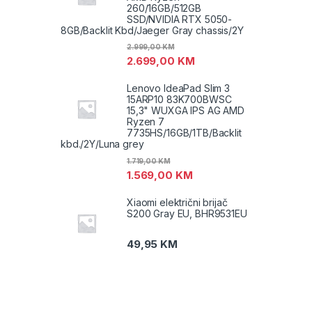
260/16GB/512GB
SSD/NVIDIA RTX 5050-
8GB/Backlit Kbd/Jaeger Gray chassis/2Y
2.999,00
KM
2.699,00
KM
Lenovo IdeaPad Slim 3
15ARP10 83K700BWSC
15,3" WUXGA IPS AG AMD
Ryzen 7
7735HS/16GB/1TB/Backlit
kbd./2Y/Luna grey
1.719,00
KM
1.569,00
KM
Xiaomi električni brijač
S200 Gray EU, BHR9531EU
49,95
KM