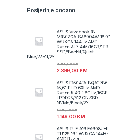
Posljednje dodano
ASUS Vivobook 18
M1807GA-SA8004W 18.0"
WUXGA 144Hz AMD
Ryzen AI 7 445/16GB/1TB
SSD//Backlit/Quiet
Blue/Win11/2Y
2.799,00
KM
2.399,00
KM
ASUS E1504FA-BQA2786
15,6" FHD 60Hz AMD
Ryzen 5 40 2.8GHz/16GB
LPDDR5/512 GB SSD
NVMe/Black/2Y
1.349,00
KM
1.149,00
KM
ASUS TUF A16 FA608UHI-
TU126 16" WUXGA 144Hz
AMD Ryzen