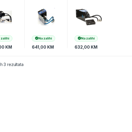
EMS ATi
SYSTEMS
SYSTEMS
70
vodeni blok
vodeno
G-R
ATIR770 sa
hladjenje
hladnjacima
Freezone Elite
FZE-R
 zalihi
Na zalihi
Na zalihi
00
KM
641,00
KM
632,00
KM
ih 3 rezultata