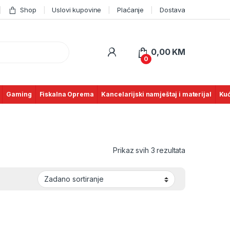
Shop
Uslovi kupovine
Plaćanje
Dostava
0,00
KM
0
Gaming
Fiskalna Oprema
Kancelarijski namještaj i materijal
Kuć
Prikaz svih 3 rezultata