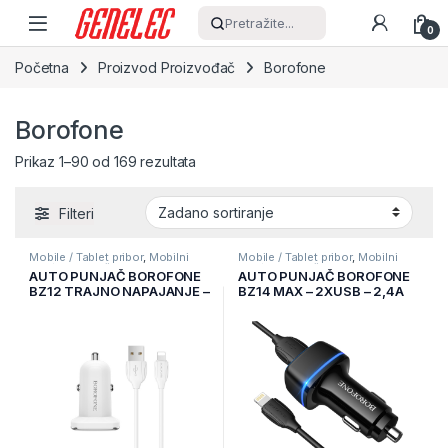
Skip to navigation
Skip to content
Pretražite...
0
Početna
Proizvod Proizvođač
Borofone
Borofone
Prikaz 1–90 od 169 rezultata
Filteri
Mobile / Tablet pribor
,
Mobilni
Mobile / Tablet pribor
,
Mobilni
Uređaji
,
Punjači
Uređaji
,
Punjači
AUTO PUNJAČ BOROFONE
AUTO PUNJAČ BOROFONE
BZ12 TRAJNO NAPAJANJE –
BZ14 MAX – 2XUSB – 2,4A
2XUSB – 2,4A SA USB NA
SA USB NA LIGHTNING
LIGHTNING KABLOM BIJELI
KABLOM CRNI