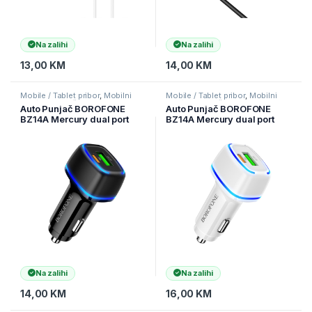
Na zalihi
Na zalihi
13,00
KM
14,00
KM
Mobile / Tablet pribor
,
Mobilni
Mobile / Tablet pribor
,
Mobilni
Uređaji
,
Punjači
Uređaji
,
Punjači
Auto Punjač BOROFONE
Auto Punjač BOROFONE
BZ14A Mercury dual port
BZ14A Mercury dual port
PD20W+QC3.0 USB + Type-
PD20W+QC3.0 USB + Type-
C ambient light car black
C ambient light car white
Na zalihi
Na zalihi
14,00
KM
16,00
KM