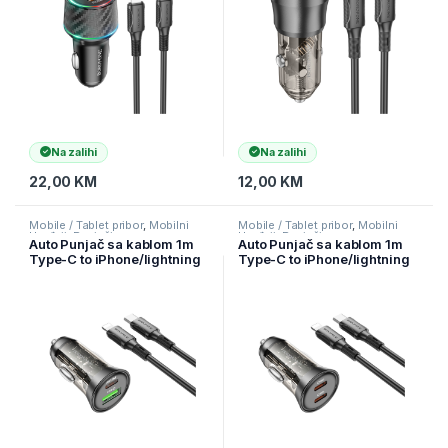
Na zalihi
Na zalihi
22,00
KM
12,00
KM
Mobile / Tablet pribor
,
Mobilni
Mobile / Tablet pribor
,
Mobilni
Uređaji
,
Punjači
Uređaji
,
Punjači
Auto Punjač sa kablom 1m
Auto Punjač sa kablom 1m
Type-C to iPhone/lightning
Type-C to iPhone/lightning
BOROFONE BZ26A Shadow
BOROFONE BZ26B
PD43W USB + Type-C car
Discovery PD45W 2xType-C
set transparent black
car set transparent black