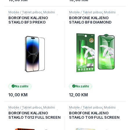
Mobile / Tablet pribor
,
Mobilni
Mobile / Tablet pribor
,
Mobilni
Uređaji
,
Zaštitne maske i coveri
Uređaji
,
Zaštitne maske i coveri
BOROFONE KALJENO
BOROFONE KALJENO
STAKLO BF3 PREKO
STAKLO BF8 DIAMOND
CIJELOG EKRANA ZA
ARMOR PREKO CIJELOG
IPHONE 14 PRO MAX
EKRANA 5D VELIKI LUK ZA
IPHONE XS MAX/11 PRO
MAX
Na zalihi
Na zalihi
10,00
KM
12,00
KM
Mobile / Tablet pribor
,
Mobilni
Mobile / Tablet pribor
,
Mobilni
Uređaji
,
Zaštitne maske i coveri
Uređaji
,
Zaštitne maske i coveri
BOROFONE KALJENO
BOROFONE KALJENO
STAKLO TG12 FULL SCREEN
STAKLO TG9 FULL SCREEN
5D ZA IPHONE 14 PRO MAX
2.5D ZA IPHONE 12 PRO
MAX