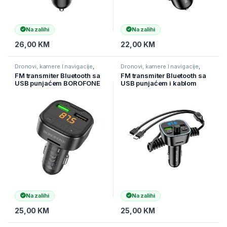
Na zalihi
Na zalihi
26,00
KM
22,00
KM
Dronovi, kamere I navigacije
,
Dronovi, kamere I navigacije
,
Navigacije i auto-oprema
,
Navigacije i auto-oprema
,
FM transmiter Bluetooth sa
FM transmiter Bluetooth sa
Oprema za auto
Oprema za auto
USB punjaćem BOROFONE
USB punjaćem i kablom
BC43 TF card playback
Type-C + iPhone/lightning
QC3.0 car black
BOROFONE BC45 Prestige
QC3.0 2-in-1 carwith black
Na zalihi
Na zalihi
25,00
KM
25,00
KM