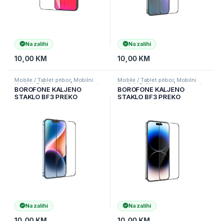
Na zalihi
Na zalihi
10,00
KM
10,00
KM
Mobile / Tablet pribor
,
Mobilni
Mobile / Tablet pribor
,
Mobilni
Uređaji
,
Zaštitne maske i coveri
Uređaji
,
Zaštitne maske i coveri
BOROFONE KALJENO
BOROFONE KALJENO
STAKLO BF3 PREKO
STAKLO BF3 PREKO
CIJELOG EKRANA ZA
CIJELOG EKRANA ZA
IPHONE 14
IPHONE 14 PRO
Na zalihi
Na zalihi
10,00
KM
10,00
KM