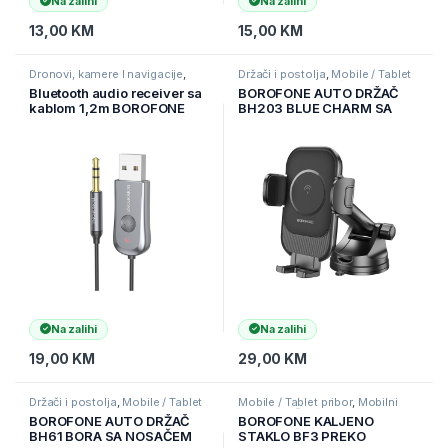
Na zalihi
Na zalihi
13,00
KM
15,00
KM
Dronovi, kamere I navigacije
,
Držači i postolja
,
Mobile / Tablet
Navigacije i auto-oprema
,
pribor
,
Mobilni Uređaji
Bluetooth audio receiver sa
BOROFONE AUTO DRŽAČ
Oprema za auto
kablom 1,2m BOROFONE
BH203 BLUE CHARM SA
BC44 Soul car AUX 3,5mm
INDUKCIJSKIM PUNJENJEM
metal gray
DO VJETROBRANSKOG
STAKLA CRNE BOJE
Na zalihi
Na zalihi
19,00
KM
29,00
KM
Držači i postolja
,
Mobile / Tablet
Mobile / Tablet pribor
,
Mobilni
pribor
,
Mobilni Uređaji
Uređaji
,
Zaštitne maske i coveri
BOROFONE AUTO DRŽAČ
BOROFONE KALJENO
BH61 BORA SA NOSAČEM
STAKLO BF3 PREKO