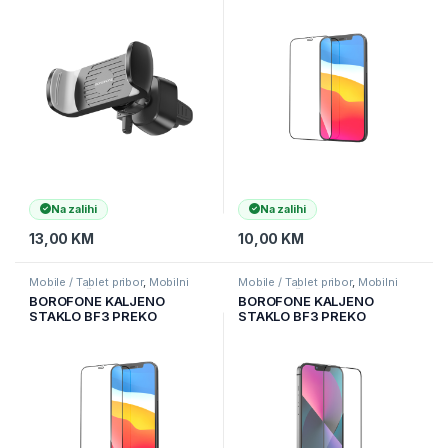
ZA VENTILACIJU CRNI
CIJELOG EKRANA ZA
IPHONE 12 PRO MAX
Na zalihi
Na zalihi
13,00
KM
10,00
KM
Mobile / Tablet pribor
,
Mobilni
Mobile / Tablet pribor
,
Mobilni
Uređaji
,
Zaštitne maske i coveri
Uređaji
,
Zaštitne maske i coveri
BOROFONE KALJENO
BOROFONE KALJENO
STAKLO BF3 PREKO
STAKLO BF3 PREKO
CIJELOG EKRANA ZA
CIJELOG EKRANA ZA
IPHONE 12/12 PRO
IPHONE 13 PRO MAX