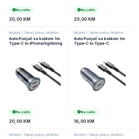
Na zalihi
Na zalihi
20,00
KM
20,00
KM
Mobile / Tablet pribor
,
Mobilni
Mobile / Tablet pribor
,
Mobilni
Uređaji
,
Punjači
Uređaji
,
Punjači
Auto Punjač sa kablom 1m
Auto Punjač sa kablom 1m
Type-C to iPhone/lightning
Type-C to Type-C
BOROFONE BZ26B
BOROFONE BZ26 Searcher
Discovery PD45W 2xType-C
single port PD30W Type-C
car set transparent blue
car set gray
Na zalihi
Na zalihi
20,00
KM
16,00
KM
Mobile / Tablet pribor
,
Mobilni
Mobile / Tablet pribor
,
Mobilni
Uređaji
,
Punjači
Uređaji
,
Punjači