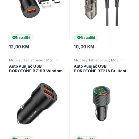
Na zalihi
Na zalihi
12,00
KM
10,00
KM
Mobile / Tablet pribor
,
Mobilni
Mobile / Tablet pribor
,
Mobilni
Uređaji
,
Punjači
Uređaji
,
Punjači
Auto Punjač USB
Auto Punjač USB
BOROFONE BZ19B Wisdom
BOROFONE BZ21A Brilliant
36W dual port QC3.0 2xUSB
36W dual port QC3.0 2xUSB
car black
car black