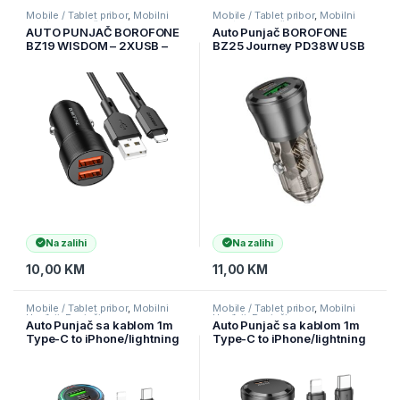
Mobile / Tablet pribor
,
Mobilni
Mobile / Tablet pribor
,
Mobilni
Uređaji
,
Punjači
Uređaji
,
Punjači
AUTO PUNJAČ BOROFONE
Auto Punjač BOROFONE
BZ19 WISDOM – 2XUSB –
BZ25 Journey PD38W USB
12W SA USB NA LIGHTNING
+ Type-C car transparent
KABLOM CRNI
black
Na zalihi
Na zalihi
10,00
KM
11,00
KM
Mobile / Tablet pribor
,
Mobilni
Mobile / Tablet pribor
,
Mobilni
Uređaji
,
Punjači
Uređaji
,
Punjači
Auto Punjač sa kablom 1m
Auto Punjač sa kablom 1m
Type-C to iPhone/lightning
Type-C to iPhone/lightning
BOROFONE BZ21 Brilliant
BOROFONE BZ24 Clever
48W dual port
single port PD20W Type-C
PD30W+QC3.0 USB + Type-
car set transparent black
C car set black