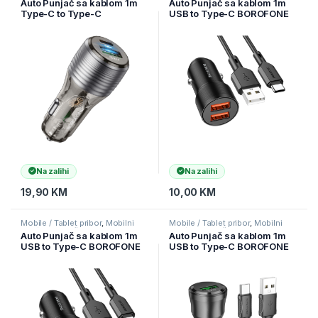
Auto Punjač sa kablom 1m
Auto Punjač sa kablom 1m
Type-C to Type-C
USB to Type-C BOROFONE
BOROFONE BZ30 Absolute
BZ19 Wisdom dual port
PD30W+QC3.0 car charger
2xUSB car set black
set USB + Type-C,
transparent black
Na zalihi
Na zalihi
19,90
KM
10,00
KM
Mobile / Tablet pribor
,
Mobilni
Mobile / Tablet pribor
,
Mobilni
Uređaji
,
Punjači
Uređaji
,
Punjači
Auto Punjač sa kablom 1m
Auto Punjač sa kablom 1m
USB to Type-C BOROFONE
USB to Type-C BOROFONE
BZ19A Wisdom single port
BZ23 Noble single-port
QC3.0 USB car set black
QC3.0 car USB set
transparent black