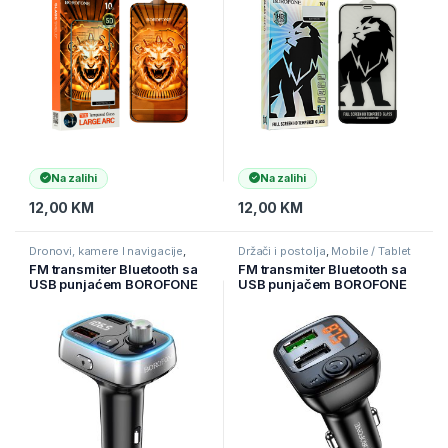
Na zalihi
Na zalihi
12,00
KM
12,00
KM
Dronovi, kamere I navigacije
,
Držači i postolja
,
Mobile / Tablet
Navigacije i auto-oprema
,
pribor
,
Mobilni Uređaji
FM transmiter Bluetooth sa
FM transmiter Bluetooth sa
Oprema za auto
USB punjaćem BOROFONE
USB punjačem BOROFONE
BC32 Sunlight car TF card
BC41 Eminency QC3.0 Car
black
TF card playback black