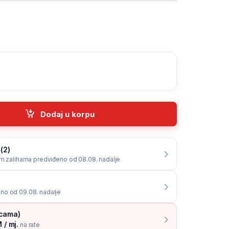
LAXY NOTE 8 SUPER CLEAR, CURVED quantity
Dodaj u korpu
(2)
im zalihama predviđeno od 08.08. nadalje
no od 09.08. nadalje
icama)
 / mj.
na rate