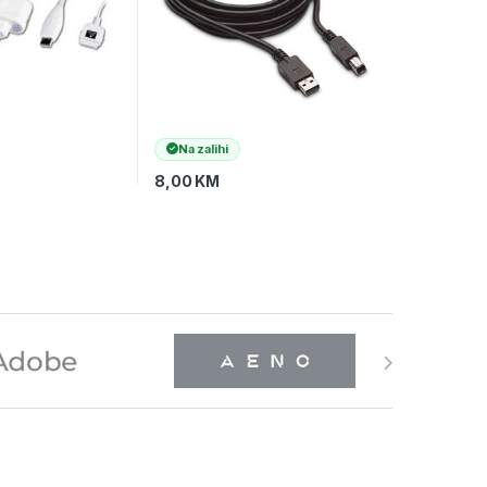
Na zalihi
8,00
KM