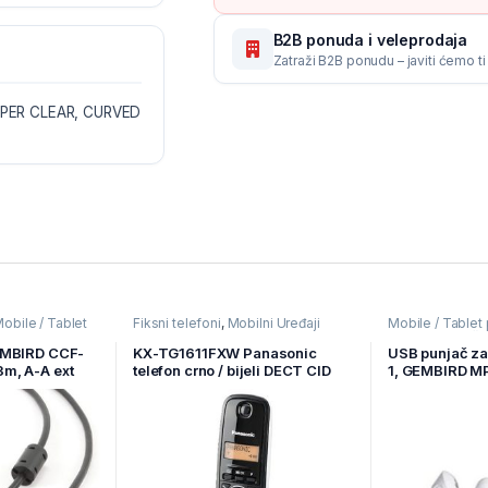
B2B ponuda i veleprodaja
Zatraži B2B ponudu – javiti ćemo t
UPER CLEAR, CURVED
obile / Tablet
Fiksni telefoni
,
Mobilni Uređaji
Mobile / Tablet 
aji
Uređaji
,
Punjači
EMBIRD CCF-
KX-TG1611FXW Panasonic
USB punjač za 
m, A-A ext
telefon crno / bijeli DECT CID
1, GEMBIRD 
rrit