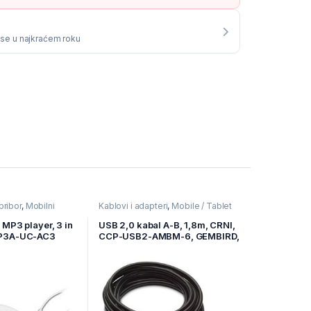
i se u najkraćem roku
pribor
,
Mobilni
Kablovi i adapteri
,
Mobile / Tablet
pribor
,
Mobilni Uređaji
MP3 player, 3 in
USB 2,0 kabal A-B, 1,8m, CRNI,
MP3A-UC-AC3
CCP-USB2-AMBM-6, GEMBIRD,