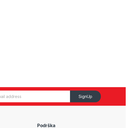
SignUp
Podrška