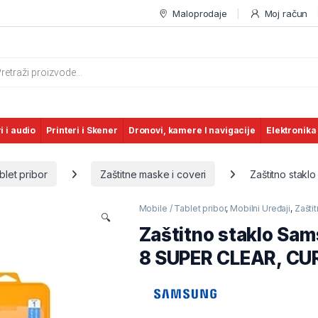
Maloprodaje
Moj račun
s search
i i audio
Printeri i Skener
Dronovi, kamere I navigacije
Elektronika
blet pribor
Zaštitne maske i coveri
Zaštitno sta
Mobile / Tablet pribor
,
Mobilni Uređaji
,
Zašti
🔍
Zaštitno staklo S
8 SUPER CLEAR, C