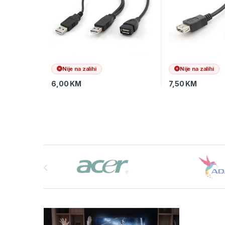
Nije na zalihi
Nije na zalihi
6,00
KM
7,50
KM
Brands Carousel