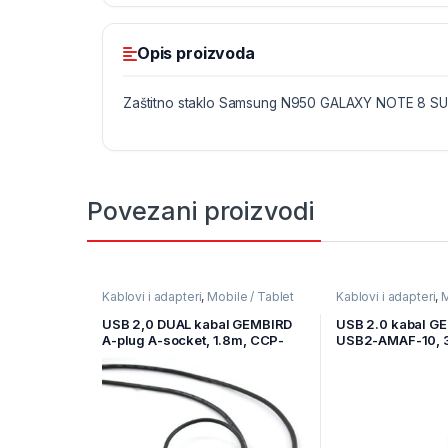
Opis proizvoda
Zaštitno staklo Samsung N950 GALAXY NOTE 8 S
Povezani proizvodi
Kablovi i adapteri
,
Mobile / Tablet
Kablovi i adapteri
,
M
pribor
,
Mobilni Uređaji
pribor
,
Mobilni Uređ
USB 2,0 DUAL kabal GEMBIRD
USB 2.0 kabal G
A-plug A-socket, 1.8m, CCP-
USB2-AMAF-10, 3
USB22-AMAF-6
cable, premium, fe