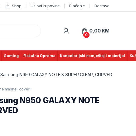
Shop
Uslovi kupovine
Plaćanje
Dostava
0,00
KM
0
Gaming
Fiskalna Oprema
Kancelarijski namještaj i materijal
Kuć
klo Samsung N950 GALAXY NOTE 8 SUPER CLEAR, CURVED
tne maske i coveri
amsung N950 GALAXY NOTE
URVED