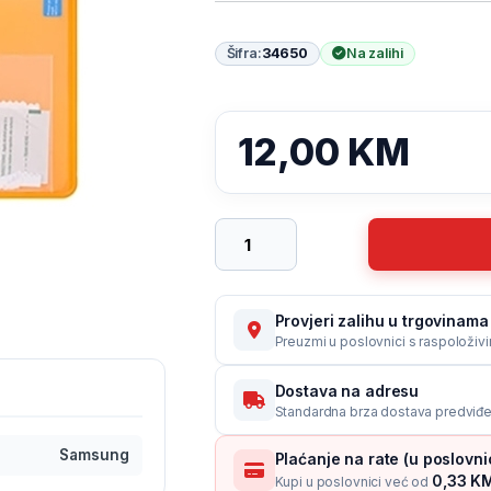
Šifra:
34650
Na zalihi
12,00
KM
Zaštitno staklo Samsung N950 GA
Provjeri zalihu u trgovinama 
Preuzmi u poslovnici s raspoloživ
Dostava na adresu
Standardna brza dostava predviđe
Samsung
Plaćanje na rate (u poslovn
0,33 KM
Kupi u poslovnici već od