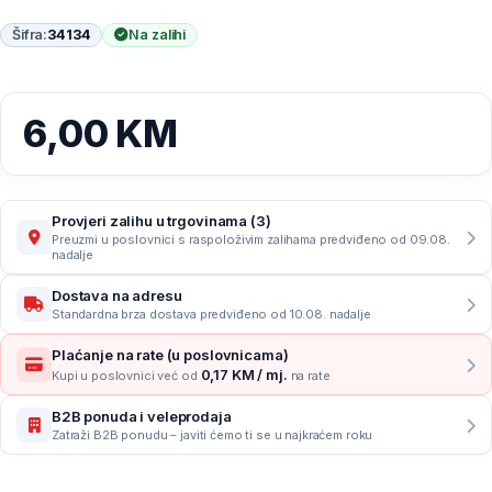
Šifra:
34134
Na zalihi
6,00
KM
Provjeri zalihu u trgovinama (3)
Preuzmi u poslovnici s raspoloživim zalihama predviđeno od 09.08.
nadalje
Dostava na adresu
Standardna brza dostava predviđeno od 10.08. nadalje
Plaćanje na rate (u poslovnicama)
0,17 KM / mj.
Kupi u poslovnici već od
na rate
B2B ponuda i veleprodaja
Zatraži B2B ponudu – javiti ćemo ti se u najkraćem roku