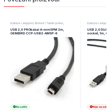
Kablovi i adapteri
,
Mobile / Tablet pribor
,
Kablovi i adapter
Mobilni Uređaji
Mobilni Uređaji
USB 2,0 PROkabal A-mini5PM 2m,
USB 2,0 DUAL 
GEMBIRD CCP-USB2-AM5P-6
socket, 1m, 
Na zalihi
Nije na zalihi