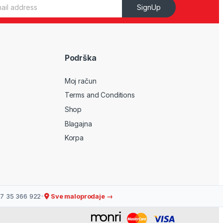
SignUp
Podrška
Moj račun
Terms and Conditions
Shop
Blagajna
Korpa
7 35 366 922
•
Sve maloprodaje →