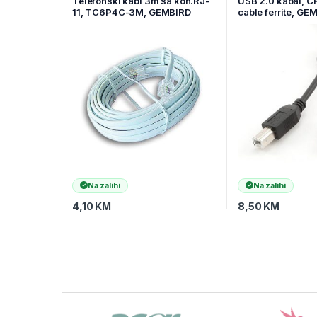
Telefonski kabl 3m sa kon.RJ-
USB 2.0 kabal, C
11, TC6P4C-3M, GEMBIRD
cable ferrite, G
USB2-AMBM-10
Na zalihi
Na zalihi
4,10
KM
8,50
KM
Brands Carousel