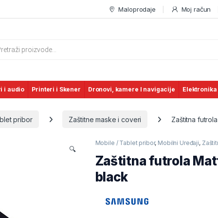
Maloprodaje
Moj račun
s search
i i audio
Printeri i Skener
Dronovi, kamere I navigacije
Elektronika
blet pribor
Zaštitne maske i coveri
Zaštitna futro
Mobile / Tablet pribor
,
Mobilni Uređaji
,
Zašti
🔍
Zaštitna futrola M
black