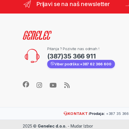
Prijavi se na naš newsletter
..
Pitanja ? Pozivite nas odmah !
(387)35 366 911
Viber podrška:
+387 62 366 600
KONTAKT:
Prodaja:
+387 35 366 
2025 ©
Genelec d.o.o.
- Mudar Izbor