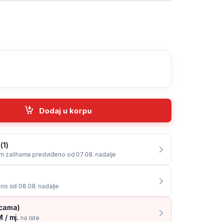
 J5 2017 black quantity
Dodaj u korpu
(1)
im zalihama predviđeno od 07.08. nadalje
no od 08.08. nadalje
icama)
 / mj.
na rate