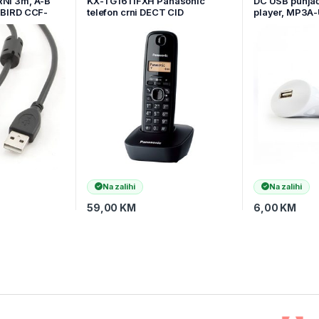
RNI 3m, A-B
KX-TG1611FXH Panasonic
DC USB punjač
EMBIRD CCF-
telefon crni DECT CID
player, MP3A
Na zalihi
Na zalihi
59,00
KM
6,00
KM