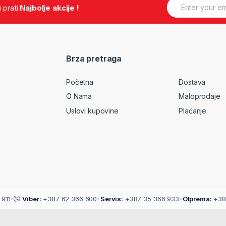
E
.i prati
Najbolje akcije !
m
a
i
l
*
Brza pretraga
Početna
Dostava
O Nama
Maloprodaje
Uslovi kupovine
Plaćanje
911
•
Viber:
+387 62 366 600
•
Servis:
+387 35 366 933
•
Otprema:
+38