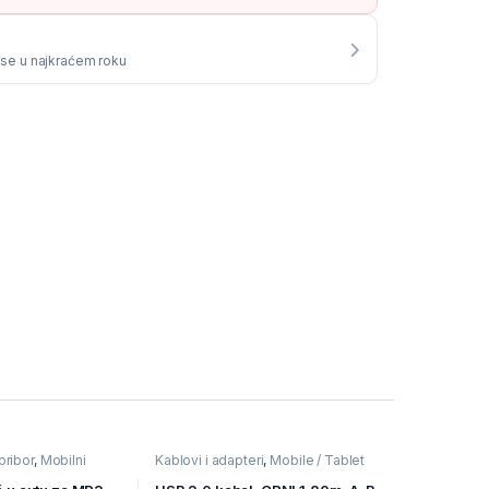
i se u najkraćem roku
pribor
,
Mobilni
Kablovi i adapteri
,
Mobile / Tablet
pribor
,
Mobilni Uređaji