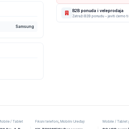
B2B ponuda i veleprodaja
Zatraži B2B ponudu – javiti ćemo t
Samsung
obile / Tablet
Fiksni telefoni
,
Mobilni Uređaji
Mobile / Tablet 
aji
Uređaji
,
Punjači