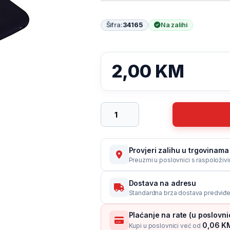
Šifra:
34165
Na zalihi
2,00
KM
Zaštitna futrola Matt Samsung J530
Provjeri zalihu u trgovinama 
Preuzmi u poslovnici s raspoloživ
Dostava na adresu
Standardna brza dostava predviđe
Plaćanje na rate (u poslovn
0,06 KM
Kupi u poslovnici već od