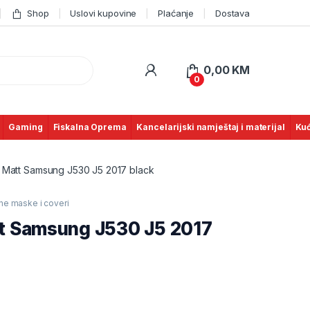
Shop
Uslovi kupovine
Plaćanje
Dostava
0,00
KM
0
Gaming
Fiskalna Oprema
Kancelarijski namještaj i materijal
Kuć
la Matt Samsung J530 J5 2017 black
tne maske i coveri
att Samsung J530 J5 2017