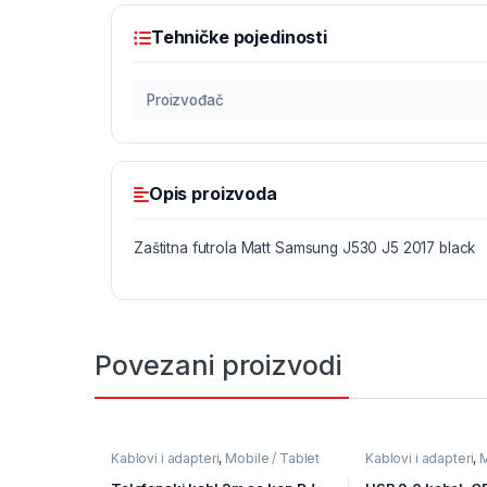
Tehničke pojedinosti
Proizvođač
Opis proizvoda
Zaštitna futrola Matt Samsung J530 J5 2017 black
Povezani proizvodi
Kablovi i adapteri
,
Mobile / Tablet
Kablovi i adapteri
,
M
pribor
,
Mobilni Uređaji
pribor
,
Mobilni Uređ