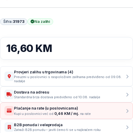
Šifra:
31973
Na zalihi
16,60
KM
Provjeri zalihu u trgovinama (4)
Preuzmi u poslovnici s raspoloživim zalihama predviđeno od 09.08.
nadalje
Dostava na adresu
Standardna brza dostava predviđeno od 10.08. nadalje
Plaćanje na rate (u poslovnicama)
0,46 KM / mj.
Kupi u poslovnici već od
na rate
B2B ponuda i veleprodaja
Zatraži B2B ponudu – javiti ćemo ti se u najkraćem roku