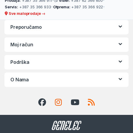
Prodaja:
+387 35 366 911
•
Viber:
+387 62 366 600
•
Servis:
+387 35 366 933
•
Otprema:
+387 35 366 922
•
Sve maloprodaje →
Preporučamo
Moj račun
Podrška
O Nama