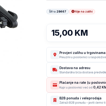
Šifra:
28467
Nije na zalihi
15,00
KM
Provjeri zalihu u trgovinama
Preuzmi u poslovnici s raspoloživ
Dostava na adresu
Standardna brza dostava predviđe
Plaćanje na rate (u poslovn
0,42 KM
Kupi u poslovnici već od
B2B ponuda i veleprodaja
Zatraži B2B ponudu – javiti ćemo t