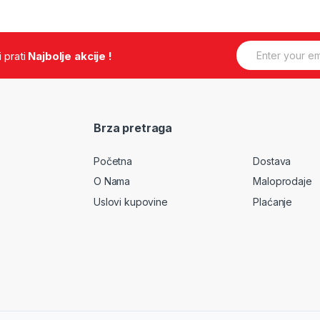
E
.i prati
Najbolje akcije !
m
a
i
l
*
Brza pretraga
Početna
Dostava
O Nama
Maloprodaje
Uslovi kupovine
Plaćanje