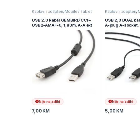
Kablovi i adapteri
,
Mobile / Tablet
Kablovi i adapteri
,
M
pribor
,
Mobilni Uređaji
pribor
,
Mobilni Uređ
USB 2.0 kabal GEMBIRD CCF-
USB 2,0 DUAL ka
USB2-AMAF-6, 1,80m, A-A ext
A-plug A-socket,
cable ferrite
USB22-AMAF-3
Nije na zalihi
Nije na zalihi
7,00
KM
5,00
KM