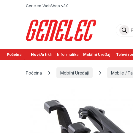
Skip to navigation
Skip to content
Genelec WebShop v3.0
Product
Početna
Novi Artikli
Informatika
Mobilni Uređaji
Televizor
Početna
Mobilni Uređaji
Mobile / Ta