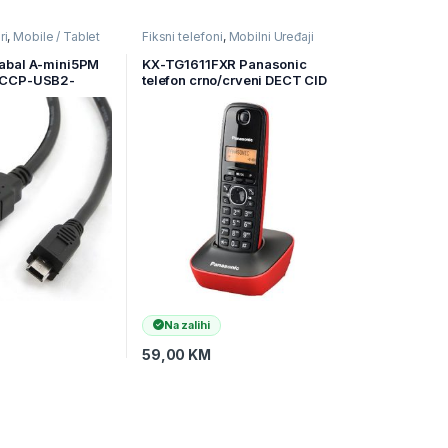
ri
,
Mobile / Tablet
Fiksni telefoni
,
Mobilni Uređaji
ređaji
abal A-mini5PM
KX-TG1611FXR Panasonic
 CCP-USB2-
telefon crno/crveni DECT CID
Na zalihi
59,00
KM