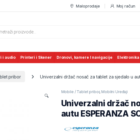
Maloprodaje
Moj račun
s search
i i audio
Printeri i Skener
Dronovi, kamere I navigacije
Elektronika
blet pribor
Univerzalni držač nosač za tablet za sjedalo u 
Mobile / Tablet pribor
,
Mobilni Uređaji
🔍
Univerzalni držač no
autu ESPERANZA SC