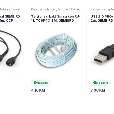
obile / Tablet
Kablovi i adapteri
,
Mobile / Tablet
Kablovi i adapte
aji
pribor
,
Mobilni Uređaji
pribor
,
Mobilni U
bal GEMBIRD
Telefonski kabl 3m sa kon.RJ-
USB 2,0 PROk
 1m, CCP-
11, TC6P4C-3M, GEMBIRD
2m, GEMBIRD
AM5P-6
Na zalihi
Na zalihi
4,10
KM
7,00
KM