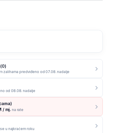
 (0)
im zalihama predviđeno od 07.08. nadalje
no od 08.08. nadalje
icama)
 / mj.
na rate
i se u najkraćem roku