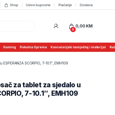
Shop
Uslovi kupovine
Plaćanje
Dostava
0,00
KM
0
Gaming
Fiskalna Oprema
Kancelarijski namještaj i materijal
Kuć
autu ESPERANZA SCORPIO, 7-10.1″, EMH109
sač za tablet za sjedalo u
ORPIO, 7-10.1″, EMH109