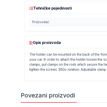
Tehničke pojedinosti
Proizvođač
Opis proizvoda
The holder can be mounted on the back of the front
your car. In order to attach the holder loosen the 
clamps, put clamps on the rods which secure the hea
tighten the screws. 360o rotation. Adjustable clam
Povezani proizvodi