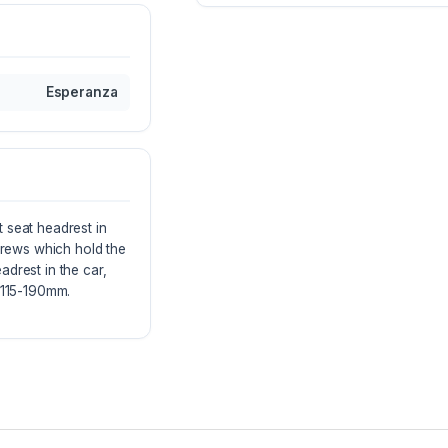
Esperanza
 seat headrest in
screws which hold the
drest in the car,
p 115-190mm.