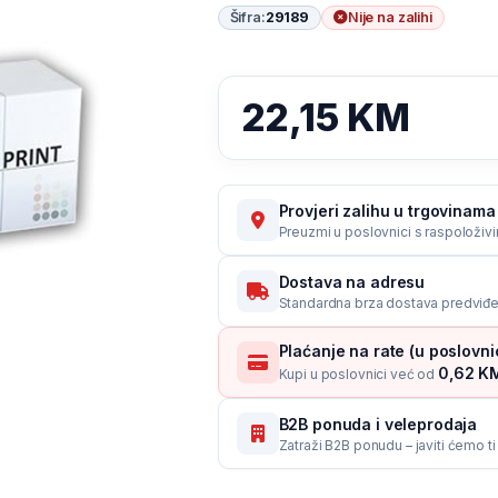
Šifra:
29189
Nije na zalihi
22,15
KM
Provjeri zalihu u trgovinama 
Preuzmi u poslovnici s raspoloživ
Dostava na adresu
Standardna brza dostava predviđe
Plaćanje na rate (u poslovn
0,62 KM
Kupi u poslovnici već od
B2B ponuda i veleprodaja
Zatraži B2B ponudu – javiti ćemo t