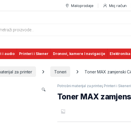
Maloprodaje
Moj račun
s search
i i audio
Printeri i Skener
Dronovi, kamere I navigacije
Elektronika
aterijal za printer
Toneri
Toner MAX zamjenski 
Potrošni materijal za printer
,
Printeri i Skeneri
🔍
Toner MAX zamjen