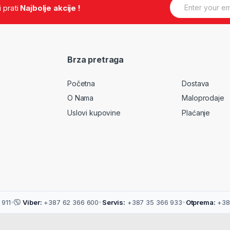
E
.i prati
Najbolje akcije !
m
a
i
l
*
Brza pretraga
Početna
Dostava
O Nama
Maloprodaje
Uslovi kupovine
Plaćanje
911
•
Viber:
+387 62 366 600
•
Servis:
+387 35 366 933
•
Otprema:
+38