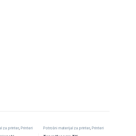
l za printer
,
Printeri
Potrošni materijal za printer
,
Printeri
i
i Skeneri
,
Toneri