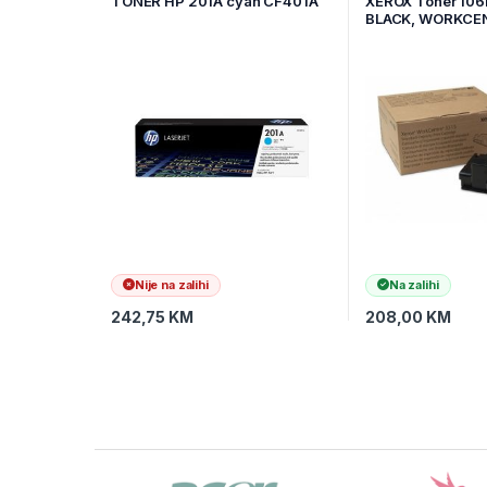
TONER HP 201A cyan CF401A
XEROX Toner 10
BLACK, WORKCEN
DMO,2300strani
Nije na zalihi
Na zalihi
242,75
KM
208,00
KM
Brands Carousel