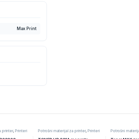
Max Print
 printer
,
Printeri
Potrošni materijal za printer
,
Printeri
Potrošni materija
i Skeneri
,
Toneri
i Skeneri
,
Toner