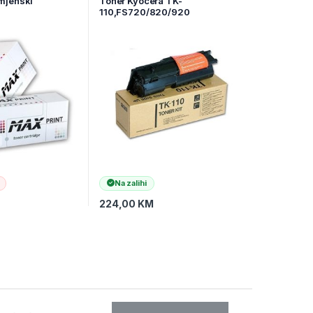
mjenski
Toner Kyocera TK-
P
110,FS720/820/920
Na zalihi
224,00
KM