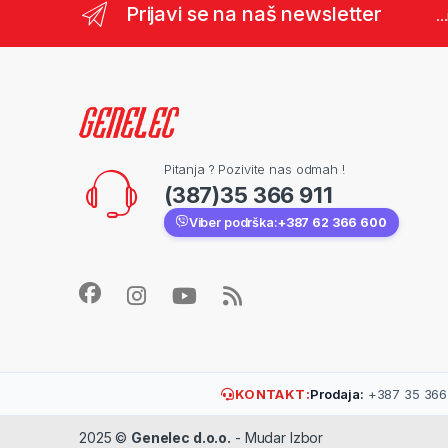
Prijavi se na naš newsletter
..
Pitanja ? Pozivite nas odmah !
(387)35 366 911
Viber podrška:
+387 62 366 600
KONTAKT:
Prodaja:
+387 35 366 
2025 ©
Genelec d.o.o.
- Mudar Izbor