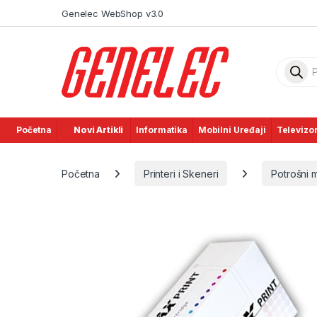
Skip to navigation
Skip to content
Genelec WebShop v3.0
Product
Početna
Novi Artikli
Informatika
Mobilni Uređaji
Televizor
Početna
Printeri i Skeneri
Potrošni m