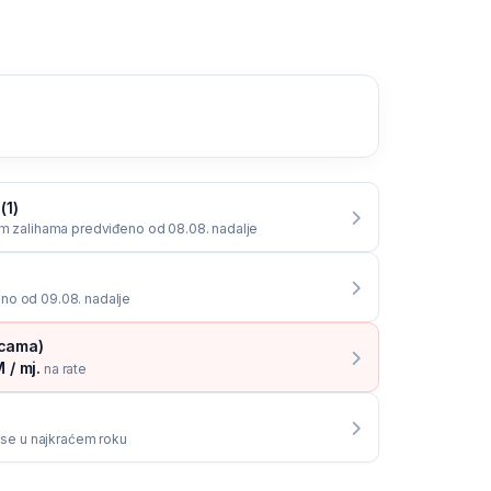
(1)
im zalihama predviđeno od 08.08. nadalje
no od 09.08. nadalje
icama)
 / mj.
na rate
i se u najkraćem roku