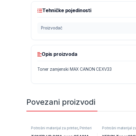
Tehničke pojedinosti
Proizvođač
Opis proizvoda
Toner zamjenski MAX CANON CEXV33
Povezani proizvodi
Potrošni materijal za printer
,
Printeri
Potrošni materijal za
i Skeneri
,
Toneri
i Skeneri
,
Toneri