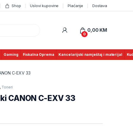
Shop
Uslovi kupovine
Plaćanje
Dostava
0,00
KM
0
Gaming
Fiskalna Oprema
Kancelarijski namještaj i materijal
Kuć
CANON C-EXV 33
,
Toneri
ski CANON C-EXV 33