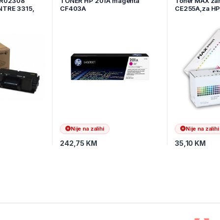
6R02308
TONER HP 201A magenta
Toner MAX za
TRE 3315,
CF403A
CE255A,za H
ca
Nije na zalihi
Nije na zalihi
242,75
KM
35,10
KM