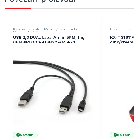
Kablovi i adapteri
,
Mobile / Tablet pribor
,
Fiksni telefoni
,
M
Mobilni Uređaji
USB 2,0 DUAL kabal A-mini5PM, 1m,
KX-TG1611FXR 
GEMBIRD CCP-USB22-AM5P-3
crno/crveni D
Na zalihi
Na zalihi