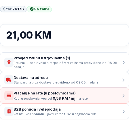
Šifra:
26176
Na zalihi
21,00
KM
Provjeri zalihu u trgovinama (1)
Preuzmi u poslovnici s raspoloživim zalihama predviđeno od 08.08.
nadalje
Dostava na adresu
Standardna brza dostava predviđeno od 09.08. nadalje
Plaćanje na rate (u poslovnicama)
0,58 KM / mj.
Kupi u poslovnici već od
na rate
B2B ponuda i veleprodaja
Zatraži B2B ponudu – javiti ćemo ti se u najkraćem roku