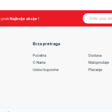
E
.i prati
Najbolje akcije !
m
a
i
l
*
Brza pretraga
Početna
Dostava
O Nama
Maloprodaje
Uslovi kupovine
Plaćanje