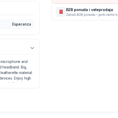
B2B ponuda i veleprodaja
Zatraži B2B ponudu – javiti ćemo t
Esperanza
th microphone and
ed headband. Big,
eatherette material.
devices. Enjoy high
 music listening,
unicators.