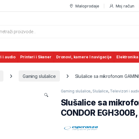
Maloprodaje
Moj račun
s search
i i audio
Printeri i Skener
Dronovi, kamere I navigacije
Elektronika
Gaming slušalice
Slušalice sa mikrofonom GAMI
Gaming slušalice
,
Slušalice
,
Televizori i audi
🔍
Slušalice sa mikr
CONDOR EGH300B, b