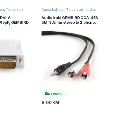
bor
,
Televizori i
Audio kablovi
,
Televizori i audio
,
 i AV kablovi
TV pribor i AV kablovi
 DVI-A-
Audio kabl GEMBIRD CCA-458-
15pF, GEMBIRD
5M, 3,5mm stereo to 2 phono,
5m
Na zalihi
8,00
KM