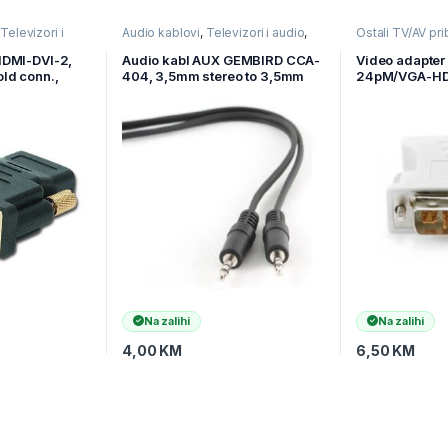
,
Televizori i
Audio kablovi
,
Televizori i audio
,
Ostali TV/AV pri
V kablovi
TV pribor i AV kablovi
audio
,
TV pribor
HDMI-DVI-2,
Audio kabl AUX GEMBIRD CCA-
Video adapter
ld conn.,
404, 3,5mm stereo to 3,5mm
24pM/VGA-HD
stereo, 1,2m
A-DVI-VGA
Na zalihi
Na zalihi
4,00
KM
6,50
KM