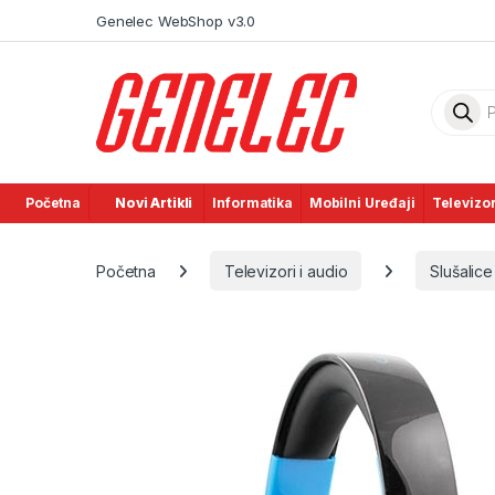
Skip to navigation
Skip to content
Genelec WebShop v3.0
Product
Početna
Novi Artikli
Informatika
Mobilni Uređaji
Televizor
Početna
Televizori i audio
Slušalice