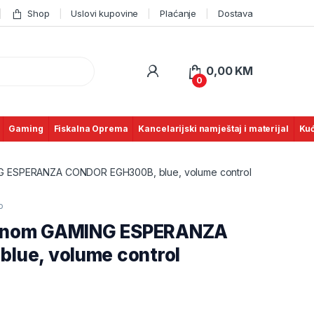
Shop
Uslovi kupovine
Plaćanje
Dostava
0,00
KM
0
Gaming
Fiskalna Oprema
Kancelarijski namještaj i materijal
Kuć
NG ESPERANZA CONDOR EGH300B, blue, volume control
o
ofonom GAMING ESPERANZA
lue, volume control