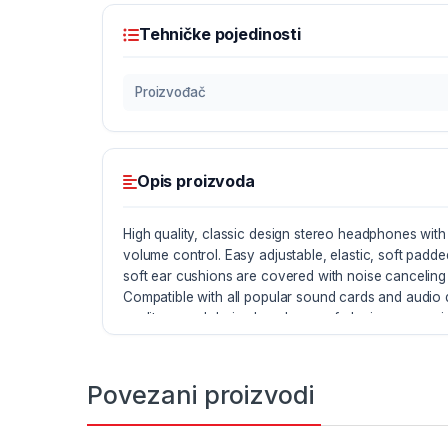
Tehničke pojedinosti
Proizvođač
Opis proizvoda
High quality, classic design stereo headphones wi
volume control. Easy adjustable, elastic, soft padd
soft ear cushions are covered with noise canceling l
Compatible with all popular sound cards and audio 
quality sound during long hours of playing games, in
movie watching and during talking by internet comm
Povezani proizvodi