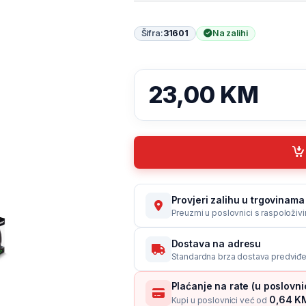
Šifra:
31601
Na zalihi
23,00
KM
Provjeri zalihu u trgovinama 
Preuzmi u poslovnici s raspoloživ
Dostava na adresu
Standardna brza dostava predviđe
Plaćanje na rate (u poslovn
0,64 KM
Kupi u poslovnici već od