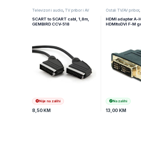
Televizori i audio
,
TV pribor i AV
Ostali TV/AV pribor
kablovi
,
Video kablovi
audio
,
TV pribor i A
SCART to SCART cabl, 1,8m,
HDMI adapter A-
GEMBIRD CCV-518
HDMItoDVI F-M go
BULK, GEMBIRD
Nije na zalihi
Na zalihi
8,50
KM
13,00
KM