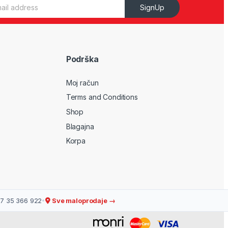
SignUp
Podrška
Moj račun
Terms and Conditions
Shop
Blagajna
Korpa
7 35 366 922
•
Sve maloprodaje →