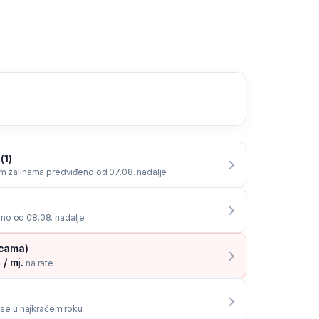
(1)
im zalihama predviđeno od 07.08. nadalje
no od 08.08. nadalje
icama)
/ mj.
na rate
i se u najkraćem roku