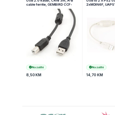
USB 2.0 kabal, CRNI 3m, A-B
USB to 2 X PS2 co
cable ferrite, GEMBIRD CCF-
2xMDIN6F, UAPS
USB2-AMBM-10
Na zalihi
Na zalihi
8,50
KM
14,70
KM
Brands Carousel