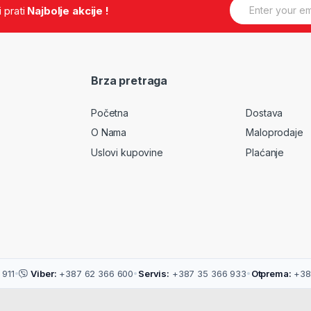
E
.i prati
Najbolje akcije !
m
a
i
l
*
Brza pretraga
Početna
Dostava
O Nama
Maloprodaje
Uslovi kupovine
Plaćanje
911
•
Viber:
+387 62 366 600
•
Servis:
+387 35 366 933
•
Otprema:
+38