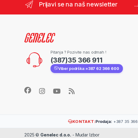
Prijavi se na naš newsletter
..
Pitanja ? Pozivite nas odmah !
(387)35 366 911
Viber podrška:
+387 62 366 600
KONTAKT:
Prodaja:
+387 35 366 
2025 ©
Genelec d.o.o.
- Mudar Izbor