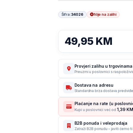
Šifra:
34026
Nije na zalihi
49,95
KM
Provjeri zalihu u trgovinama 
Preuzmi u poslovnici s raspoloživ
Dostava na adresu
Standardna brza dostava predviđe
Plaćanje na rate (u poslovn
1,39 KM 
Kupi u poslovnici već od
B2B ponuda i veleprodaja
Zatraži B2B ponudu – javiti ćemo t