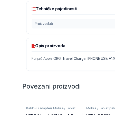
Tehničke pojedinosti
Proizvođač
Opis proizvoda
Punjač Apple ORG. Travel Charger IPHONE USB A
Povezani proizvodi
Kablovi i adapteri
,
Mobile / Tablet
Mobile / Tablet prib
pribor
,
Mobilni Uređaji
Uređaji
,
Punjači