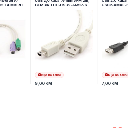
nverter A-
USB 2,0 kabal A-mini5PM 2m,
USB 2.0 kaba
12, GEMBIRD
GEMBIRD CC-USB2-AM5P-6
USB2-AMAF-6,
cable ferrite
Nije na zalihi
Nije na zalihi
9,00
KM
7,00
KM