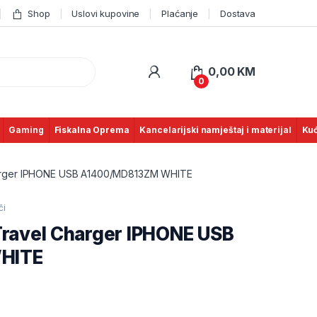
Shop
Uslovi kupovine
Plaćanje
Dostava
0,00
KM
0
Gaming
Fiskalna Oprema
Kancelarijski namještaj i materijal
Kuć
harger IPHONE USB A1400/MD813ZM WHITE
či
Travel Charger IPHONE USB
HITE