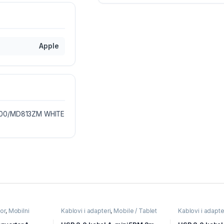
Apple
1400/MD813ZM WHITE
or
,
Mobilni
Kablovi i adapteri
,
Mobile / Tablet
Kablovi i adapte
pribor
,
Mobilni Uređaji
pribor
,
Mobilni U