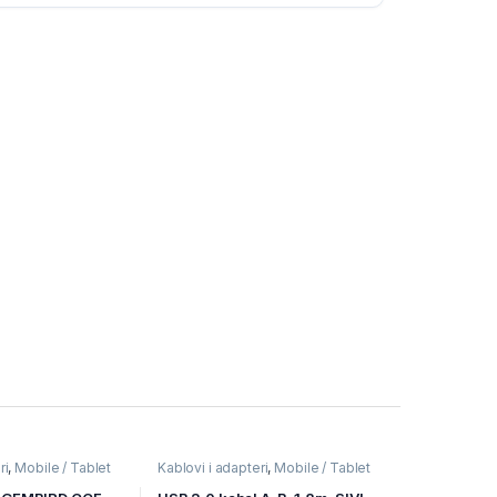
ri
,
Mobile / Tablet
Kablovi i adapteri
,
Mobile / Tablet
ređaji
pribor
,
Mobilni Uređaji