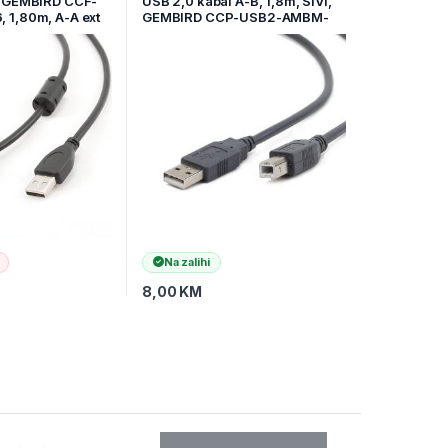
l GEMBIRD CCF-
USB 2,0 kabal A-B, 1,8m, SIVI,
 1,80m, A-A ext
GEMBIRD CCP-USB2-AMBM-
6G
Na zalihi
8,00
KM