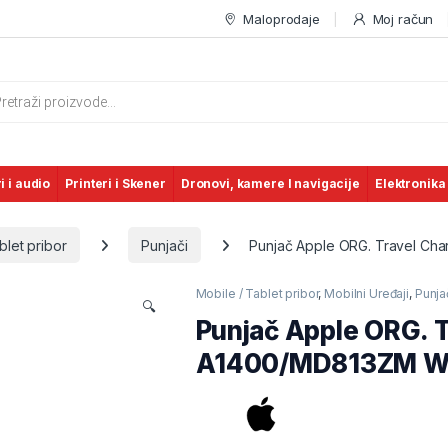
Maloprodaje
Moj račun
s search
i i audio
Printeri i Skener
Dronovi, kamere I navigacije
Elektronika
blet pribor
Punjači
Punjač Apple ORG. Travel C
Mobile / Tablet pribor
,
Mobilni Uređaji
,
Punja
🔍
Punjač Apple ORG. 
A1400/MD813ZM W