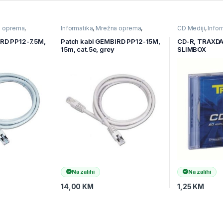
a oprema
,
Informatika
,
Mrežna oprema
,
CD Mediji
,
Infor
ema
Ostala mrežna oprema
podataka
IRD PP12-7.5M,
Patch kabl GEMBIRD PP12-15M,
CD-R, TRAXDAT
15m, cat.5e, grey
SLIMBOX
Na zalihi
Na zalihi
14,00
KM
1,25
KM