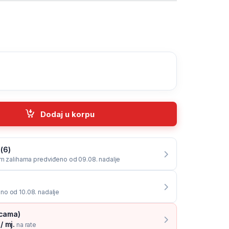
 ETHERNET Network Patch Cable, 3m, SL-1714-BK quantity
Dodaj u korpu
 (6)
im zalihama predviđeno od 09.08. nadalje
no od 10.08. nadalje
icama)
/ mj.
na rate