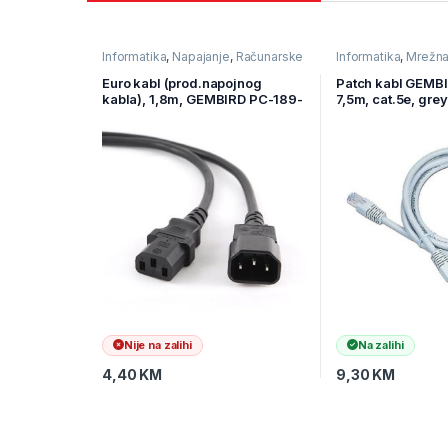
Informatika
,
Napajanje
,
Računarske
Informatika
,
Mrežn
Komponente
Ostala mrežna opr
Euro kabl (prod.napojnog
Patch kabl GEMB
kabla), 1,8m, GEMBIRD PC-189-
7,5m, cat.5e, grey
6
Nije na zalihi
Na zalihi
4,40
KM
9,30
KM