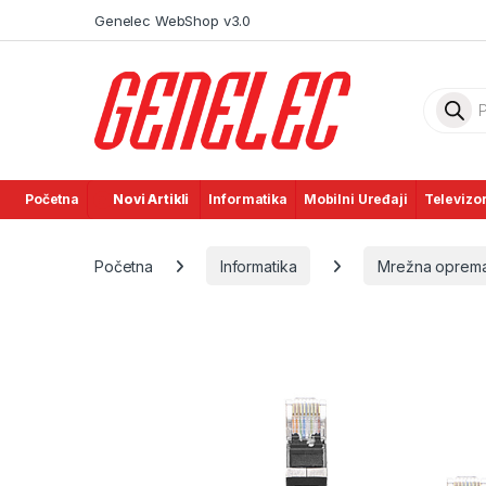
Skip to navigation
Skip to content
Genelec WebShop v3.0
Product
Početna
Novi Artikli
Informatika
Mobilni Uređaji
Televizor
Početna
Informatika
Mrežna oprem