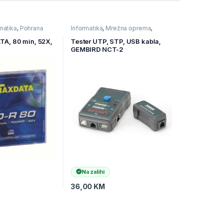
matika
,
Pohrana
Informatika
,
Mrežna oprema
,
Mrežni alat
A, 80 min, 52X,
Tester UTP, STP, USB kabla,
GEMBIRD NCT-2
Na zalihi
36,00
KM