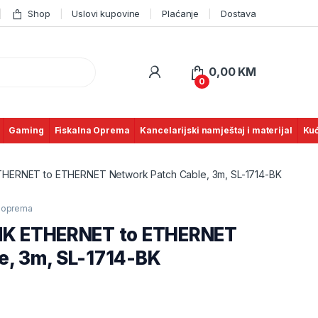
Shop
Uslovi kupovine
Plaćanje
Dostava
0,00
KM
0
Gaming
Fiskalna Oprema
Kancelarijski namještaj i materijal
Kuć
THERNET to ETHERNET Network Patch Cable, 3m, SL-1714-BK
 oprema
INK ETHERNET to ETHERNET
e, 3m, SL-1714-BK