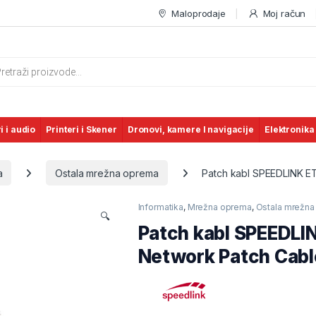
Maloprodaje
Moj račun
s search
i i audio
Printeri i Skener
Dronovi, kamere I navigacije
Elektronika
a
Ostala mrežna oprema
Patch kabl SPEEDLINK E
Informatika
,
Mrežna oprema
,
Ostala mrežna
🔍
Patch kabl SPEEDL
Network Patch Cabl