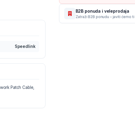
B2B ponuda i veleprodaja
Zatraži B2B ponudu – javiti ćemo t
Speedlink
work Patch Cable,