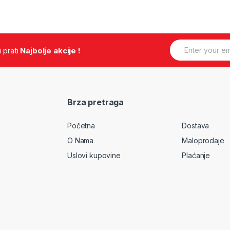
E
.i prati
Najbolje akcije !
m
a
i
l
*
Brza pretraga
Početna
Dostava
O Nama
Maloprodaje
Uslovi kupovine
Plaćanje