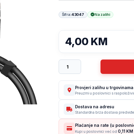
Šifra:
43047
Na zalihi
4,00
KM
Patch kabl SPEEDLINK ETHERNET to
Provjeri zalihu u trgovinama
Preuzmi u poslovnici s raspoloživ
Dostava na adresu
Standardna brza dostava predviđe
Plaćanje na rate (u poslovn
0,11 KM 
Kupi u poslovnici već od