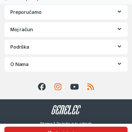
Preporučamo
Moj račun
Podrška
O Nama
Pitanja ? Pozivite nas odmah
ESPERANZA MusicBox Party RGB ILLUMINATED BT SPEAKER 
!