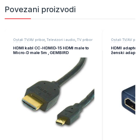
Povezani proizvodi
Ostali TV/AV pribor
,
Televizori i audio
,
TV pribor
Ostali TV/AV prib
i AV kablovi
i AV kablovi
HDMI kabl CC-HDMID-15 HDMI male to
HDMI adapter 
Micro-D male 5m , GEMBIRD
ženski adapte