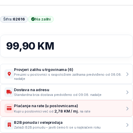
Šifra:
62616
Na zalihi
99,90
KM
Provjeri zalihu u trgovinama (6)
Preuzmi u poslovnici s raspoloživim zalihama predviđeno od 08.08.
nadalje
Dostava na adresu
Standardna brza dostava predviđeno od 09.08. nadalje
Plaćanje na rate (u poslovnicama)
2,78 KM / mj.
Kupi u poslovnici već od
na rate
B2B ponuda i veleprodaja
Zatraži B2B ponudu – javiti ćemo ti se u najkraćem roku