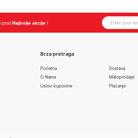
E
.i prati
Najbolje akcije !
m
a
i
l
*
Brza pretraga
Početna
Dostava
O Nama
Maloprodaje
Uslovi kupovine
Plaćanje