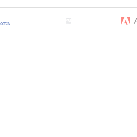
 postaviti svoju
in rada vašeg DAP-
a mrežu. Kreirajte
o i jednostavno uz
a isključuje bežičnu
ošnju energije i tako