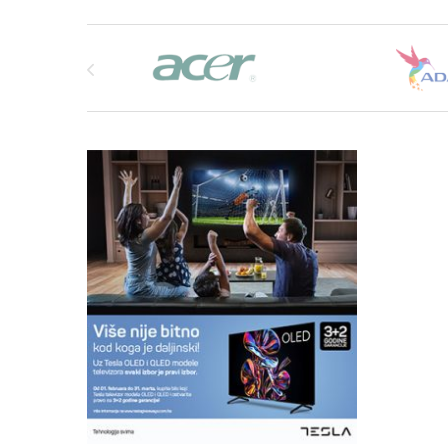
Pomoću čarobnjaka za podešavanje D-Link-a možete
Brands Carousel
bežičnu mrežu za nekoliko minuta. Konfiguriše nač
1360 i olakšava dodavanje novih bežičnih uređaja n
jednostavnu bežičnu mrežu za svoj dom ili ured brz
DAP-1360.
Efikasna ušteda energije
DAP-1360 uključuje ugrađenu funkciju rasporeda koj
mrežu kada se ne koristi. Ova funkcija smanjuje potr
štedi energiju i novac.