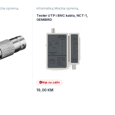
žna oprema
,
Informatika
,
Mrežna oprema
,
oprema
Mrežni alat
Tester UTP i BNC kabla, NCT-1,
GEMBIRD
Nije na zalihi
19,00
KM