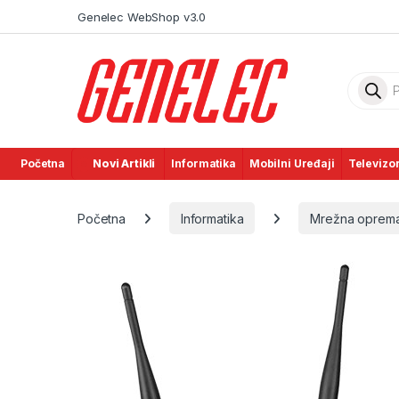
Skip to navigation
Skip to content
Genelec WebShop v3.0
Product
Početna
Novi Artikli
Informatika
Mobilni Uređaji
Televizor
Početna
Informatika
Mrežna oprem