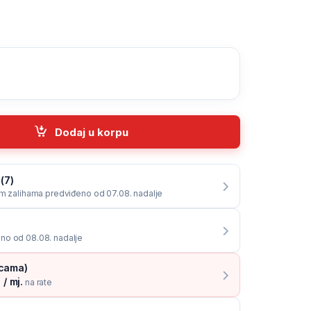
Extender quantity
Dodaj u korpu
(7)
im zalihama predviđeno od 07.08. nadalje
no od 08.08. nadalje
icama)
/ mj.
na rate