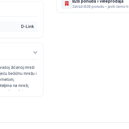
B2B ponuda i veleprodaja
Zatraži B2B ponudu – javiti ćemo t
D-Link
ašoj žičanoj mreži
jeću bežičnu mrežu i
ternetom,
teljima na mreži,
e van domašaja.
/WPA2 sigurnost
 uređaj također
urno postavljanje