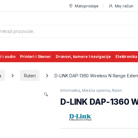
Maloprodaje
Moj račun
s search
i i audio
Printeri i Skener
Dronovi, kamere I navigacije
Elektronika
a
Ruteri
D-LINK DAP-1360 Wireless N Range Exte
Informatika
,
Mrežna oprema
,
Ruteri
🔍
D-LINK DAP-1360 Wi