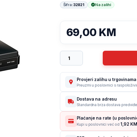
Šifra:
32821
Na zalihi
69,00
KM
D-LINK DAP-1360 Wireless N Range 
Provjeri zalihu u trgovinama 
Preuzmi u poslovnici s raspoloživ
Dostava na adresu
Standardna brza dostava predviđe
Plaćanje na rate (u poslovn
1,92 KM 
Kupi u poslovnici već od