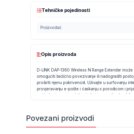
Tehničke pojedinosti
Proizvođač
Opis proizvoda
D-LINK DAP-1360 Wireless N Range Extender može v
omogućiti bežično povezivanje ili nadograditi posto
proširiti njenu pokrivenost. Uživajte u surfovanju in
provjeravanju e-pošte i ćaskanju s porodicom i prija
većim brzinama i sa lokacija koje su prethodno bil
Wireless Security
Povezani proizvodi
DAP-1360 pruža 64/128-bitnu WEP enkripciju i WPA
kako bi zaštitio vašu mrežu i bežične podatke. Ovaj
podržava Wi-Fi Protected Setup (WPS) za brzo i sig