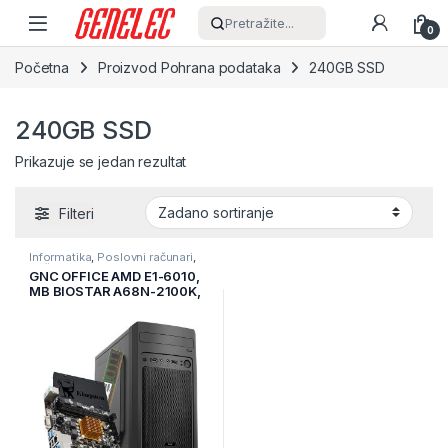
Skip to navigation
Skip to content
Pretražite...
0
Početna
Proizvod Pohrana podataka
240GB SSD
240GB SSD
Prikazuje se jedan rezultat
Filteri
Informatika
,
Poslovni računari
,
Računari
GNC OFFICE AMD E1-6010,
MB BIOSTAR A68N-2100K,
RAM 8 GB DDR3 1333 MHz,
SSD 240 GB, Kućište sa
napajanjem 500w, 2Y, NO
OS