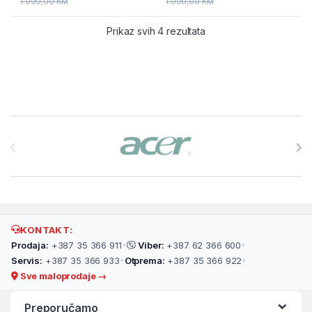
1.999,00
KM
1.999,00
KM
Prikaz svih 4 rezultata
Brands Carousel
KONTAKT:
Prodaja:
+387 35 366 911
•
Viber:
+387 62 366 600
•
Servis:
+387 35 366 933
•
Otprema:
+387 35 366 922
•
Sve maloprodaje →
Preporučamo