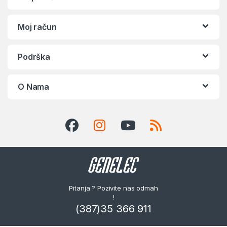
Moj račun
Podrška
O Nama
Pitanja ? Pozivite nas odmah
!
(387)35 366 911