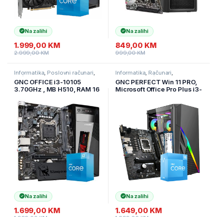
Na zalihi
Na zalihi
1.999,00
KM
849,00
KM
2.999,00
KM
999,00
KM
Informatika
,
Poslovni računari
,
Informatika
,
Računari
,
Računari
Standardni Računari
GNC OFFICE i3-10105
GNC PERFECT Win 11 PRO,
3.70GHz , MB H510, RAM 16
Microsoft Office Pro Plus i3-
GB DDR4 SSD 480 GB,
12100 3.3GHz, H610 RAM
Kućište GNC + EZ Cool
8GB DDR4 500GB NV2 NVM,
napojna 500W, NO OS, 2Y
IG-MAX 2Y
Na zalihi
Na zalihi
1.699,00
KM
1.649,00
KM