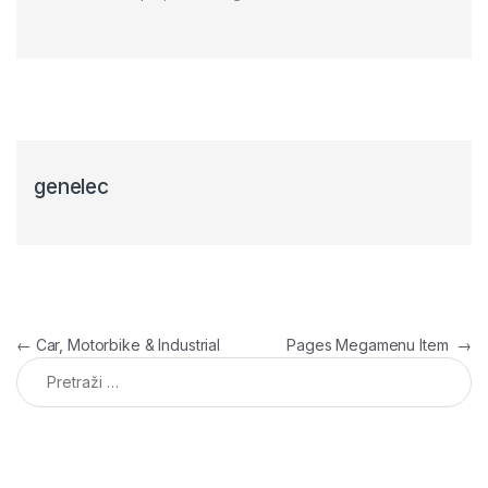
genelec
Navigacija članaka
←
Car, Motorbike & Industrial
Pages Megamenu Item
→
Pretraga: