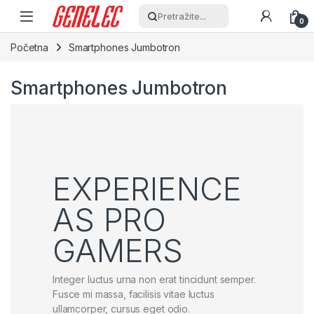
Skip to navigation
Skip to content
Pretražite...
0
Početna
Smartphones Jumbotron
Smartphones Jumbotron
EXPERIENCE
AS PRO
GAMERS
Integer luctus urna non erat tincidunt semper.
Fusce mi massa, facilisis vitae luctus
ullamcorper, cursus eget odio.