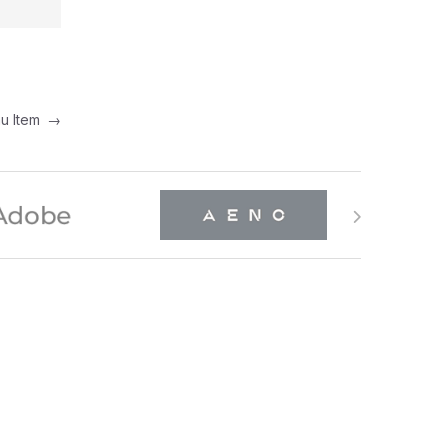
nu Item
→