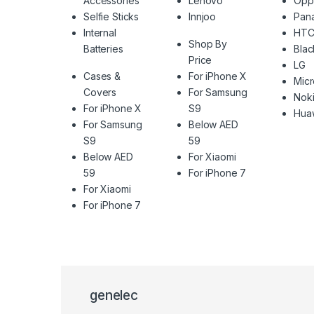
Accessories
Lenovo
Opp
Selfie Sticks
Innjoo
Pan
Internal
HT
Shop By
Batteries
Blac
Price
LG
Cases &
For iPhone X
Mic
Covers
For Samsung
Nok
For iPhone X
S9
Hua
For Samsung
Below AED
S9
59
Below AED
For Xiaomi
59
For iPhone 7
For Xiaomi
For iPhone 7
genelec