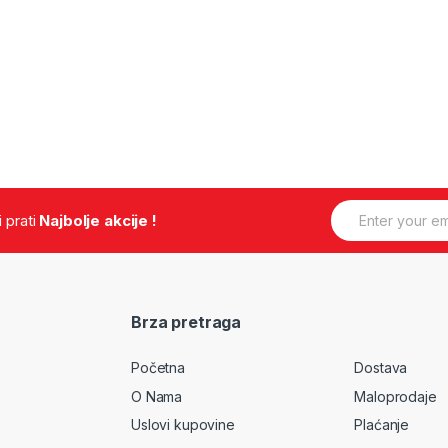
E
.i prati
Najbolje akcije !
m
a
i
l
*
Brza pretraga
Početna
Dostava
O Nama
Maloprodaje
Uslovi kupovine
Plaćanje