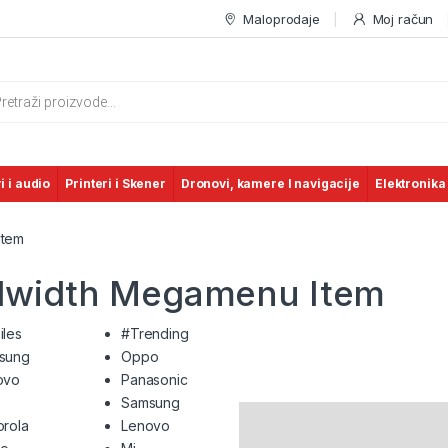
Maloprodaje
Moj račun
s search
i i audio
Printeri i Skener
Dronovi, kamere I navigacije
Elektronika
Item
ullwidth Megamenu Item
iles
#Trending
sung
Oppo
ovo
Panasonic
Samsung
rola
Lenovo