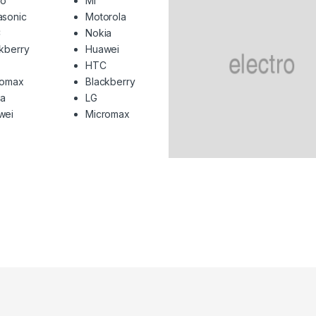
o
Mi
asonic
Motorola
C
Nokia
kberry
Huawei
HTC
romax
Blackberry
ia
LG
wei
Micromax