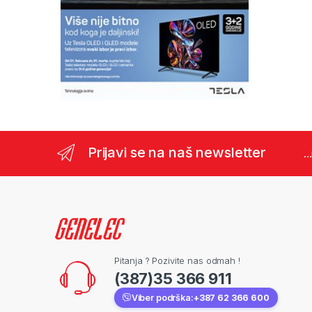
Prijavi se na naš newsletter
..
Pitanja ? Pozivite nas odmah !
(387)35 366 911
Viber podrška:
+387 62 366 600