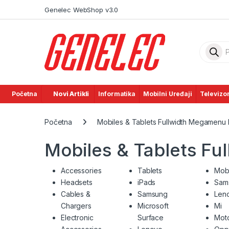
Skip to navigation
Skip to content
Genelec WebShop v3.0
Product
Početna
Novi Artikli
Informatika
Mobilni Uređaji
Televizor
Početna
Mobiles & Tablets Fullwidth Megamenu 
Mobiles & Tablets F
Accessories
Tablets
Mob
Headsets
iPads
Sam
Cables &
Samsung
Len
Chargers
Microsoft
Mi
Electronic
Surface
Moto