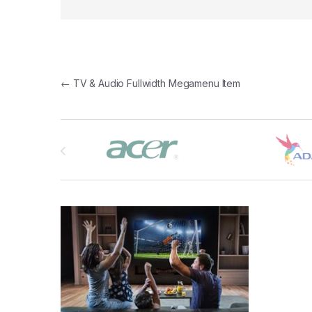
Navigacija članaka
←
TV & Audio Fullwidth Megamenu Item
Brands Carousel