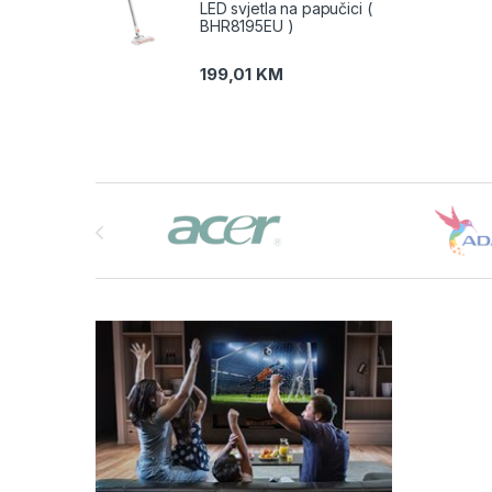
LED svjetla na papučici (
BHR8195EU )
199,01
KM
Brands Carousel