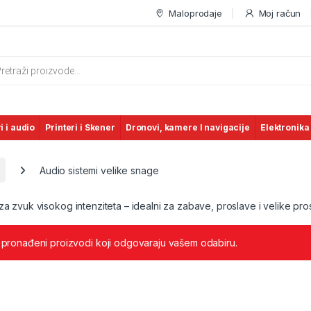
Maloprodaje
Moj račun
s search
i i audio
Printeri i Skener
Dronovi, kamere I navigacije
Elektronika
Audio sistemi velike snage
za zvuk visokog intenziteta – idealni za zabave, proslave i velike pros
 pronađeni proizvodi koji odgovaraju vašem odabiru.