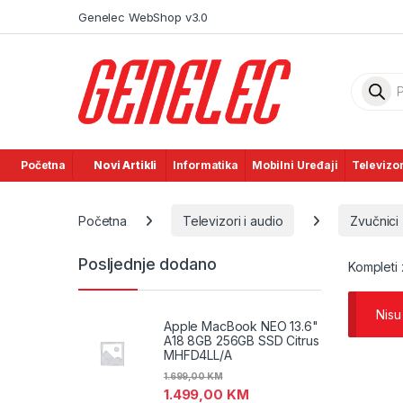
Skip to navigation
Skip to content
Genelec WebShop v3.0
Product
Početna
Novi Artikli
Informatika
Mobilni Uređaji
Televizor
Početna
Televizori i audio
Zvučnici
Posljednje dodano
Kompleti 
Nisu
Apple MacBook NEO 13.6"
A18 8GB 256GB SSD Citrus
MHFD4LL/A
1.699,00
KM
1.499,00
KM