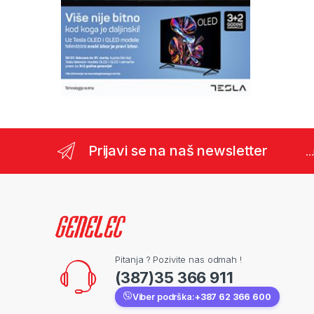
Prijavi se na naš newsletter
..
Pitanja ? Pozivite nas odmah !
(387)35 366 911
Viber podrška:
+387 62 366 600