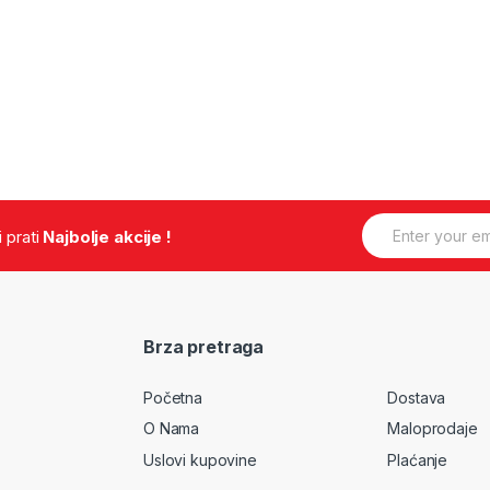
E
.i prati
Najbolje akcije !
m
a
i
l
*
Brza pretraga
Početna
Dostava
O Nama
Maloprodaje
Uslovi kupovine
Plaćanje