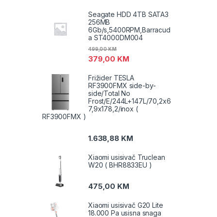
Seagate HDD 4TB SATA3
256MB
6Gb/s,5400RPM,Barracud
a ST4000DM004
499,00
KM
379,00
KM
Frižider TESLA
RF3900FMX side-by-
side/Total No
Frost/E/244L+147L/70,2x6
7,9x178,2/inox (
RF3900FMX )
1.638,88
KM
Xiaomi usisivač Truclean
W20 ( BHR8833EU )
475,00
KM
Xiaomi usisivač G20 Lite
18.000 Pa usisna snaga