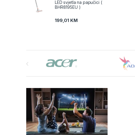
LED svjetla na papučici (
BHR8195EU )
199,01
KM
Brands Carousel