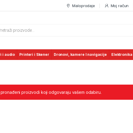
Maloprodaje
Moj račun
s search
i i audio
Printeri i Skener
Dronovi, kamere I navigacije
Elektronika
 pronađeni proizvodi koji odgovaraju vašem odabiru.