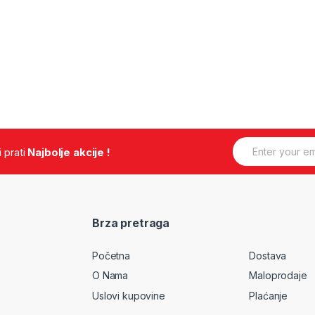
E
.i prati
Najbolje akcije !
m
a
i
l
*
Brza pretraga
Početna
Dostava
O Nama
Maloprodaje
Uslovi kupovine
Plaćanje