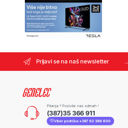
Prijavi se na naš newsletter
..
Pitanja ? Pozivite nas odmah !
(387)35 366 911
Viber podrška:
+387 62 366 600