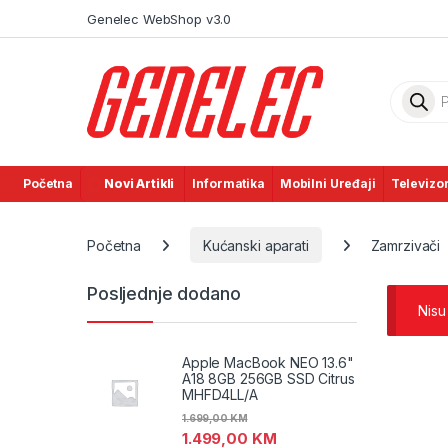
Skip to navigation
Skip to content
Genelec WebShop v3.0
Product
Početna
Novi Artikli
Informatika
Mobilni Uređaji
Televizor
Početna
Kućanski aparati
Zamrzivači
Posljednje dodano
Nisu
Apple MacBook NEO 13.6"
A18 8GB 256GB SSD Citrus
MHFD4LL/A
1.699,00
KM
1.499,00
KM