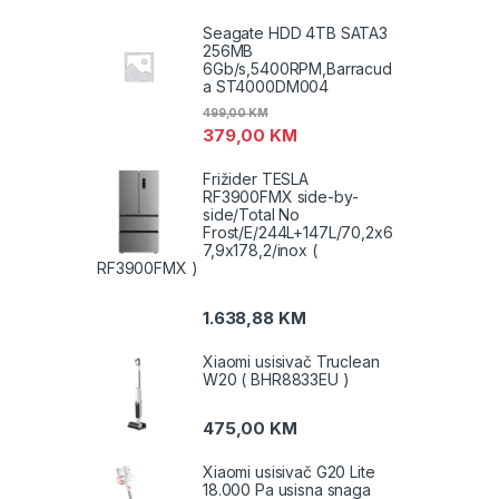
Seagate HDD 4TB SATA3
256MB
6Gb/s,5400RPM,Barracud
a ST4000DM004
499,00
KM
379,00
KM
Frižider TESLA
RF3900FMX side-by-
side/Total No
Frost/E/244L+147L/70,2x6
7,9x178,2/inox (
RF3900FMX )
1.638,88
KM
Xiaomi usisivač Truclean
W20 ( BHR8833EU )
475,00
KM
Xiaomi usisivač G20 Lite
18.000 Pa usisna snaga