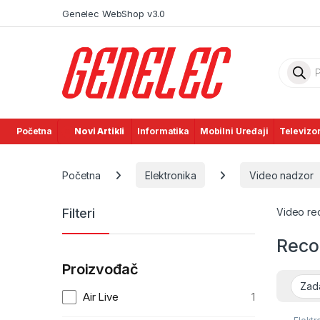
Skip to navigation
Skip to content
Genelec WebShop v3.0
Product
Početna
Novi Artikli
Informatika
Mobilni Uređaji
Televizor
Početna
Elektronika
Video nadzor
Filteri
Video rec
Reco
Proizvođač
Air Live
1