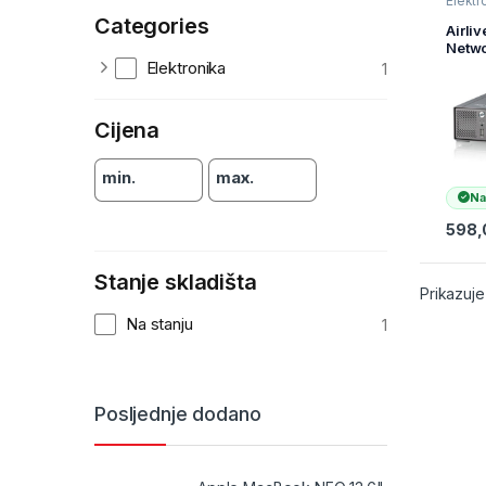
Elektr
Recor
Categories
nadzo
Airli
Netwo
Recor
Elektronika
1
Cijena
min.
max.
Na
598
Stanje skladišta
Prikazuje
Na stanju
1
Posljednje dodano