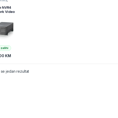
onika
,
deri
,
Video
r
ve NVR4
rk Video
der
 zalihi
,00
KM
 se jedan rezultat