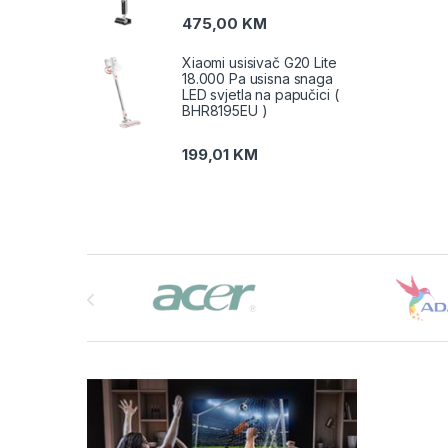
475,00
KM
Xiaomi usisivač G20 Lite
18.000 Pa usisna snaga
LED svjetla na papučici (
BHR8195EU )
199,01
KM
Brands Carousel