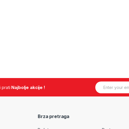
E
.i prati
Najbolje akcije !
m
a
i
l
*
Brza pretraga