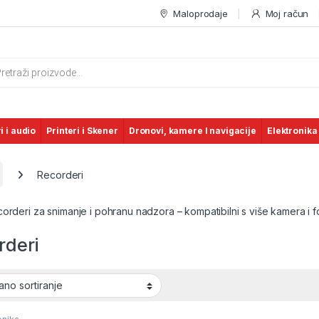
Maloprodaje
Moj račun
s search
i i audio
Printeri i Skener
Dronovi, kamere I navigacije
Elektronika
Recorderi
orderi za snimanje i pohranu nadzora – kompatibilni s više kamera i f
rderi