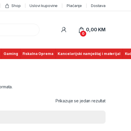
Shop
Uslovi kupovine
Plaćanje
Dostava
0,00
KM
0
Gaming
Fiskalna Oprema
Kancelarijski namještaj i materijal
Kuć
ormata.
Prikazuje se jedan rezultat