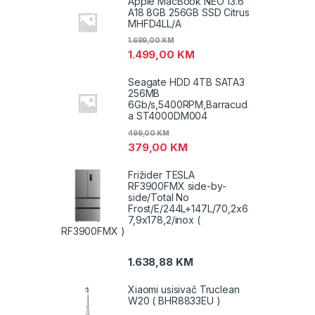
Apple MacBook NEO 13.6"
A18 8GB 256GB SSD Citrus
MHFD4LL/A
1.699,00
KM
1.499,00
KM
Seagate HDD 4TB SATA3
256MB
6Gb/s,5400RPM,Barracud
a ST4000DM004
499,00
KM
379,00
KM
Frižider TESLA
RF3900FMX side-by-
side/Total No
Frost/E/244L+147L/70,2x6
7,9x178,2/inox (
RF3900FMX )
1.638,88
KM
Xiaomi usisivač Truclean
W20 ( BHR8833EU )