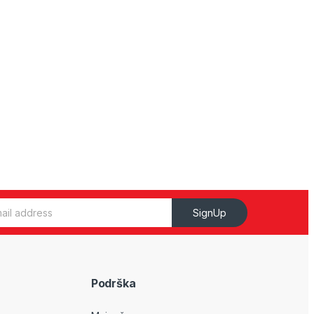
SignUp
Podrška