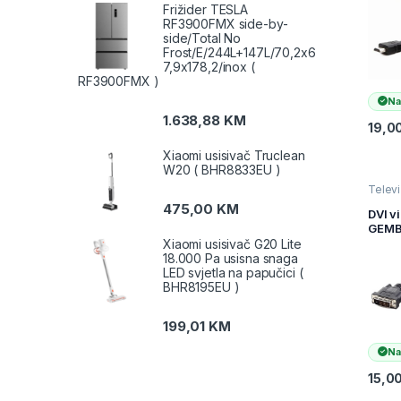
DP-H
Frižider TESLA
1,8m,
RF3900FMX side-by-
to HD
side/Total No
male
Frost/E/244L+147L/70,2x6
7,9x178,2/inox (
RF3900FMX )
Na
1.638,88
KM
19,0
Xiaomi usisivač Truclean
W20 ( BHR8833EU )
Televiz
audio
475,00
KM
i AV k
DVI v
Video 
GEMB
DVI2-
Xiaomi usisivač G20 Lite
dual 
18.000 Pa usisna snaga
cable
LED svjetla na papučici (
BHR8195EU )
199,01
KM
Na
15,0