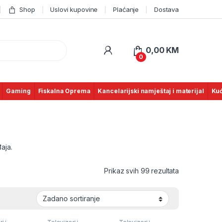
Shop
Uslovi kupovine
Plaćanje
Dostava
0,00
KM
0
Gaming
Fiskalna Oprema
Kancelarijski namještaj i materijal
Kuć
aja.
Prikaz svih 99 rezultata