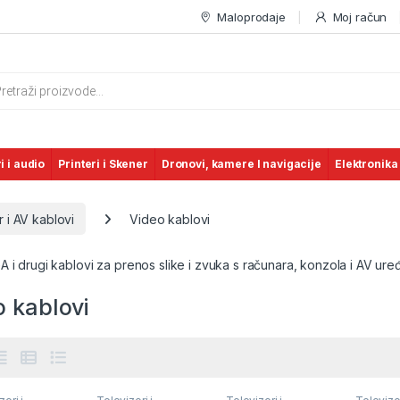
Maloprodaje
Moj račun
s search
i i audio
Printeri i Skener
Dronovi, kamere I navigacije
Elektronika
 i AV kablovi
Video kablovi
 i drugi kablovi za prenos slike i zvuka s računara, konzola i AV uređ
o kablovi