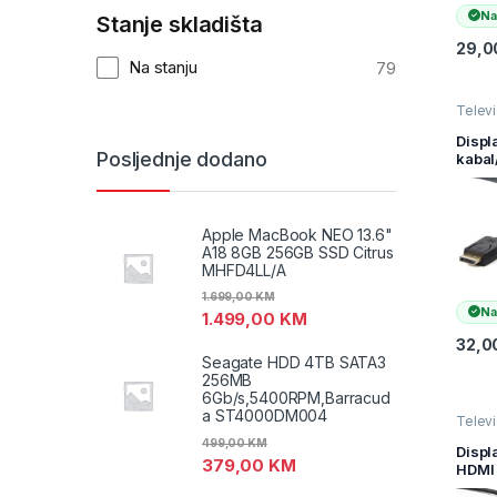
Na
Stanje skladišta
29,0
Na stanju
79
Televiz
audio
i AV k
Displ
Video 
Posljednje dodano
kabal
GEMB
Displ
DVI, 
DPM-
Apple MacBook NEO 13.6"
A18 8GB 256GB SSD Citrus
MHFD4LL/A
1.699,00
KM
Na
1.499,00
KM
32,0
Seagate HDD 4TB SATA3
256MB
6Gb/s,5400RPM,Barracud
a ST4000DM004
Televiz
audio
499,00
KM
i AV k
Displ
Video 
379,00
KM
HDMI 
GEMB