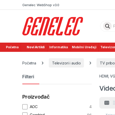
Skip to navigation
Skip to content
Genelec WebShop v3.0
Product
Početna
Novi Artikli
Informatika
Mobilni Uređaji
Televizor
Početna
Televizori i audio
TV pribor
Filteri
HDMI, VGA
Vide
Proizvođač
AOC
4
Gembird