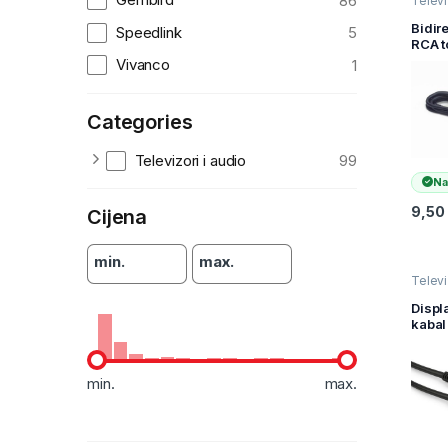
86
Televiz
audio
i AV k
Bidir
Speedlink
5
Video 
RCA 
audio
Vivanco
1
cable,
GEMB
519-
Categories
Televizori i audio
99
Na
9,50
Cijena
min.
max.
Televiz
audio
i AV k
Displ
Video 
kabal
GEMB
DP2-1
Displ
min.
max.
mušk
Displ
3m