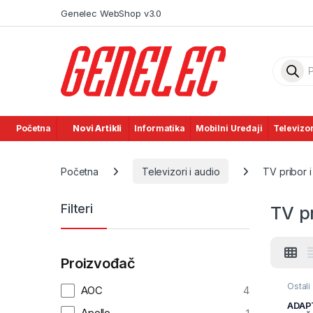
Skip to navigation
Skip to content
Genelec WebShop v3.0
Product
Početna
Novi Artikli
Informatika
Mobilni Uređaji
Televizor
Početna
Televizori i audio
TV pribor i
Filteri
TV pr
Proizvođač
Ostali
AOC
4
pribor
i audi
ADAP
Apollo
pribor 