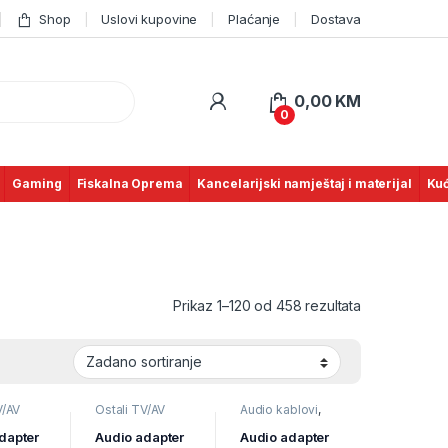
Shop
Uslovi kupovine
Plaćanje
Dostava
0,00
KM
0
Gaming
Fiskalna Oprema
Kancelarijski namještaj i materijal
Kuć
Prikaz 1–120 od 458 rezultata
V/AV
Ostali TV/AV
Audio kablovi
,
elevizori
pribor
,
Televizori
Televizori i
TV
i audio
,
TV
audio
,
TV pribor
dapter
Audio adapter
Audio adapter
AV
pribor i AV
i AV kablovi