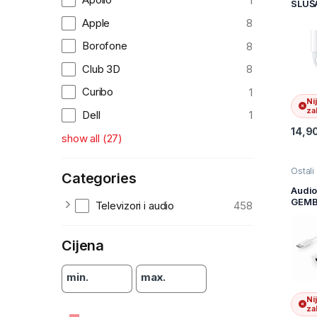
1
SLUŠ
kablov
IPHO
Apple
8
LIGHT
JACK 
Borofone
8
BIJEL
Club 3D
8
Curibo
1
Ni
zal
Dell
1
14,9
show all
(
27
)
Ostali
Categories
pribor
i audi
Audio
pribor 
GEMB
Televizori i audio
458
kablov
CM-3
USB t
plug t
Cijena
3.5 m
Type-
white
min.
max.
Ni
zal