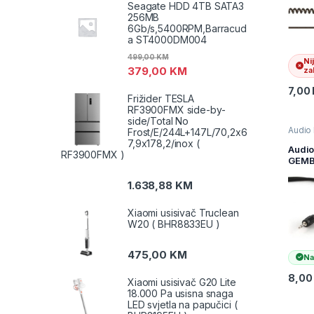
Seagate HDD 4TB SATA3
stere
256MB
CCA-
6Gb/s,5400RPM,Barracud
a ST4000DM004
499,00
KM
Ni
379,00
KM
zal
7,00
Frižider TESLA
RF3900FMX side-by-
side/Total No
Audio 
Frost/E/244L+147L/70,2x6
Televiz
7,9x178,2/inox (
audio
Audio
RF3900FMX )
i AV k
GEMB
CCA-
3,5mm
1.638,88
KM
to 2 
Xiaomi usisivač Truclean
W20 ( BHR8833EU )
475,00
KM
Na
8,0
Xiaomi usisivač G20 Lite
18.000 Pa usisna snaga
LED svjetla na papučici (