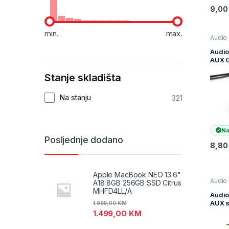
9,0
min.
max.
Audio 
Televiz
audio
Audio
i AV k
AUX 
CCA-
Stanje skladišta
3,5mm
to 3,
stere
Na stanju
321
Na
Posljednje dodano
8,8
Apple MacBook NEO 13.6"
Audio 
A18 8GB 256GB SSD Citrus
Televiz
MHFD4LL/A
audio
Audio
i AV k
AUX s
1.699,00
KM
GEMB
1.499,00
KM
3,5mm
to 3,