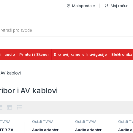
Maloprodaje
Moj račun
s search
i i audio
Printeri i Skener
Dronovi, kamere I navigacije
Elektronika
 AV kablovi
ibor i AV kablovi
 TV/AV
Ostali TV/AV
Ostali TV/AV
Ostali T
,
Televizori
pribor
,
Televizori
pribor
,
Televizori
pribor
,
T
o
,
TV
i audio
,
TV
i audio
,
TV
i audio
,
TER ZA
Audio adapter
Audio adapter
Audio a
i AV
pribor i AV
pribor i AV
pribor i 