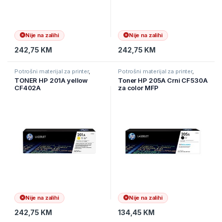
Nije na zalihi
Nije na zalihi
242,75
KM
242,75
KM
Potrošni materijal za printer
,
Potrošni materijal za printer
,
Printeri i Skeneri
,
Toneri
Printeri i Skeneri
,
Toneri
TONER HP 201A yellow
Toner HP 205A Crni CF530A
CF402A
za color MFP
M180n/M180nw/M181fw
1100 str.
Nije na zalihi
Nije na zalihi
242,75
KM
134,45
KM