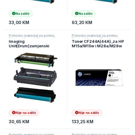
Na zalihi
Na zalihi
33,00
KM
63,20
KM
Potrošni materijal za printer
,
Potrošni materijal za printer
,
Printeri i Skeneri
,
Toneri
Printeri i Skeneri
,
Toneri
Imaging
Toner CF244A(44A) ,za HP
Unit(Drum)zamjenski
M15a/M15w i M28a/M28w
NOLIT/ORINK za SAMSUNG
MLT-R116 za M2675FN
Nije na zalihi
Nije na zalihi
30,65
KM
133,25
KM
Potrošni materijal za printer
,
Potrošni materijal za printer
,