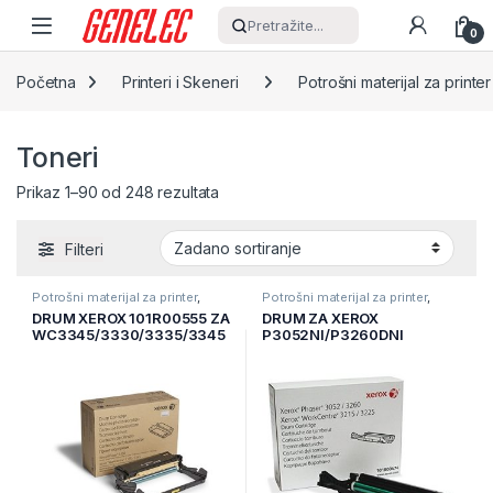
Skip to navigation
Skip to content
Pretražite...
0
Početna
Printeri i Skeneri
Potrošni materijal za printer
Toneri
Prikaz 1–90 od 248 rezultata
Filteri
Potrošni materijal za printer
,
Potrošni materijal za printer
,
Printeri i Skeneri
,
Toneri
Printeri i Skeneri
,
Toneri
DRUM XEROX 101R00555 ZA
DRUM ZA XEROX
WC3345/3330/3335/3345
P3052NI/P3260DNI
101R00474