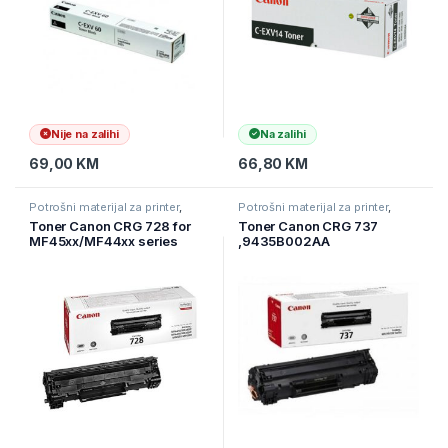
Nije na zalihi
Na zalihi
69,00
KM
66,80
KM
Potrošni materijal za printer
,
Potrošni materijal za printer
,
Printeri i Skeneri
,
Toneri
Printeri i Skeneri
,
Toneri
Toner Canon CRG 728 for
Toner Canon CRG 737
MF45xx/MF44xx series
,9435B002AA