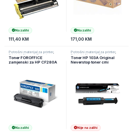
Na zalihi
Na zalihi
111,40
KM
171,00
KM
Potrošni materijal za printer
,
Potrošni materijal za printer
,
Printeri i Skeneri
,
Toneri
Printeri i Skeneri
,
Toneri
Toner FOROFFICE
Toner HP 103A Original
zamjenski za HP CF280A
Neverstop toner crni
CRNI,
W1103A
Na zalihi
Nije na zalihi