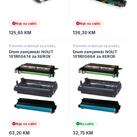
Nije na zalihi
Nije na zalihi
125,65
KM
136,30
KM
Potrošni materijal za printer
,
Potrošni materijal za printer
,
Printeri i Skeneri
,
Toneri
Printeri i Skeneri
,
Toneri
Drum zamjenski NOLIT
Drum zamjenski NOLIT
101R00474 za XEROX
101R00664 za XEROX
P3052NI/P3260DNI,EKODR
B210,EKOXERB210DR
3215
Nije na zalihi
Na zalihi
63,20
KM
32,75
KM