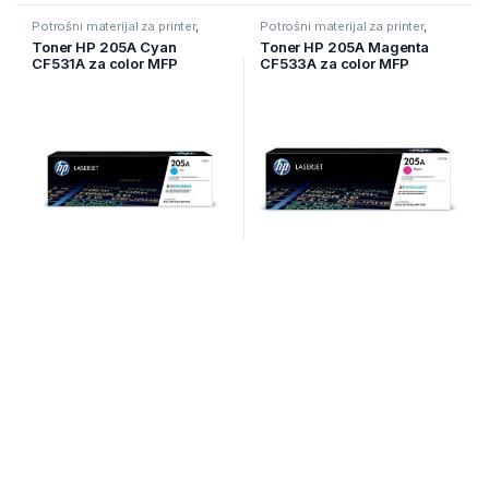
Potrošni materijal za printer
,
Potrošni materijal za printer
,
Printeri i Skeneri
,
Toneri
Printeri i Skeneri
,
Toneri
Toner HP 205A Cyan
Toner HP 205A Magenta
CF531A za color MFP
CF533A za color MFP
M180n/M180nw/M181fw
M180n/M180nw/M181fw
1100 str.
1100 str.
Nije na zalihi
Nije na zalihi
145,65
KM
145,65
KM
Potrošni materijal za printer
,
Potrošni materijal za printer
,
Printeri i Skeneri
,
Toneri
Printeri i Skeneri
,
Toneri
Toner HP 205A Yellow
Toner HP 415A W2030A
CF532A za color MFP
black
M180n/M180nw/M181fw
1100 str.