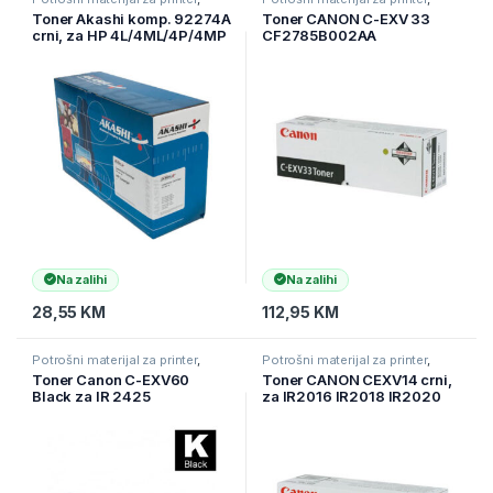
Printeri i Skeneri
,
Toneri
Printeri i Skeneri
,
Toneri
Toner Akashi komp. 92274A
Toner CANON C-EXV 33
crni, za HP 4L/4ML/4P/4MP
CF2785B002AA
Na zalihi
Na zalihi
28,55
KM
112,95
KM
Potrošni materijal za printer
,
Potrošni materijal za printer
,
Printeri i Skeneri
,
Toneri
Printeri i Skeneri
,
Toneri
Toner Canon C-EXV60
Toner CANON CEXV14 crni,
Black za IR 2425
za IR2016 IR2018 IR2020
IR2025