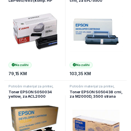
LBP460/465 (komp. HP
crni, za EPL-5500
C3906A)
Na zalihi
Na zalihi
79,15
KM
103,35
KM
Potrošni materijal za printer
,
Potrošni materijal za printer
,
Printeri i Skeneri
,
Toneri
Printeri i Skeneri
,
Toneri
Toner EPSON S050034
Toner EPSON S050438 crni,
yellow, za ACL2000
za M2000D, 3500 strana