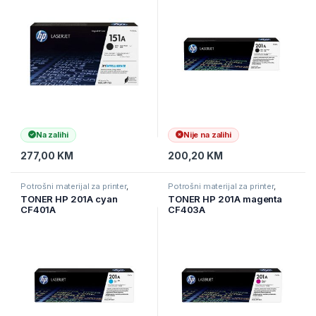
Na zalihi
Nije na zalihi
277,00
KM
200,20
KM
Potrošni materijal za printer
,
Potrošni materijal za printer
,
Printeri i Skeneri
,
Toneri
Printeri i Skeneri
,
Toneri
TONER HP 201A cyan
TONER HP 201A magenta
CF401A
CF403A