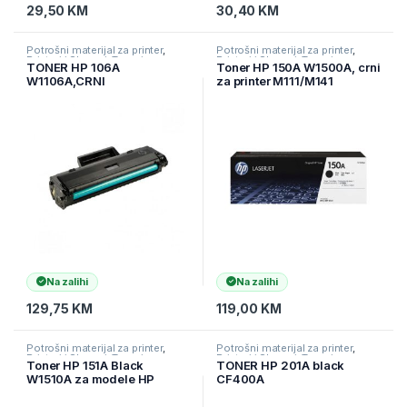
29,50
KM
30,40
KM
Potrošni materijal za printer
,
Potrošni materijal za printer
,
Printeri i Skeneri
,
Toneri
Printeri i Skeneri
,
Toneri
TONER HP 106A
Toner HP 150A W1500A, crni
W1106A,CRNI
za printer M111/M141
Na zalihi
Na zalihi
129,75
KM
119,00
KM
Potrošni materijal za printer
,
Potrošni materijal za printer
,
Printeri i Skeneri
,
Toneri
Printeri i Skeneri
,
Toneri
Toner HP 151A Black
TONER HP 201A black
W1510A za modele HP
CF400A
4003/4103 (3.050str.)