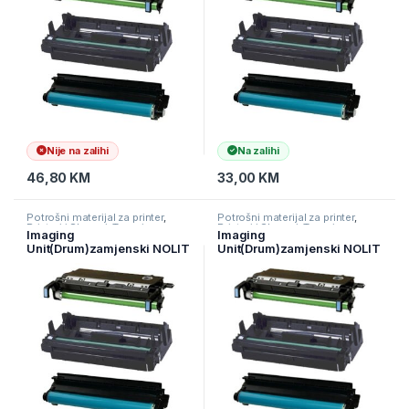
Nije na zalihi
Na zalihi
46,80
KM
33,00
KM
Potrošni materijal za printer
,
Potrošni materijal za printer
,
Printeri i Skeneri
,
Toneri
Printeri i Skeneri
,
Toneri
Imaging
Imaging
Unit(Drum)zamjenski NOLIT
Unit(Drum)zamjenski NOLIT
za HP 32A CF232A
za HP W1120A/CLP360
,EKOCF232A
(120A)