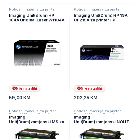
Potrošni materijal za printer
,
Potrošni materijal za printer
,
Printeri i Skeneri
,
Toneri
Printeri i Skeneri
,
Toneri
Imaging Unit(drum) HP
Imaging Unit(Drum) HP 19A
104A Original Laser W1104A
CF219A za printer HP
za printer Neverstop
M130/M102
1000/1200
Nije na zalihi
Nije na zalihi
59,00
KM
202,25
KM
Potrošni materijal za printer
,
Potrošni materijal za printer
,
Printeri i Skeneri
,
Toneri
Printeri i Skeneri
,
Toneri
Imaging
Imaging
Unit(Drum)zamjenski MS za
Unit(Drum)zamjenski NOLIT
HP 19A CF219A za printer
za HP 19A CF219A/CRG 049
HP M130/M102,
CANON za printer HP
M130/M102,EKOCF219A