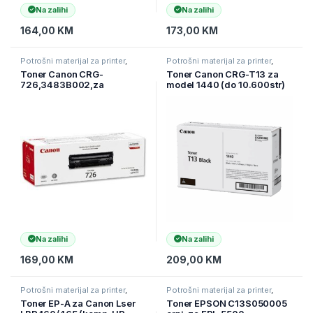
Na zalihi
Na zalihi
164,00
KM
173,00
KM
Potrošni materijal za printer
,
Potrošni materijal za printer
,
Printeri i Skeneri
,
Toneri
Printeri i Skeneri
,
Toneri
Toner Canon CRG-
Toner Canon CRG-T13 za
726,3483B002,za
model 1440 (do 10.600str)
LBP6200/6230
Na zalihi
Na zalihi
169,00
KM
209,00
KM
Potrošni materijal za printer
,
Potrošni materijal za printer
,
Printeri i Skeneri
,
Toneri
Printeri i Skeneri
,
Toneri
Toner EP-A za Canon Lser
Toner EPSON C13S050005