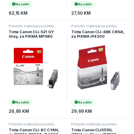
Na zalihi
Na zalihi
62,15
KM
27,50
KM
Potrošni materijal za printer
,
Potrošni materijal za printer
,
Printeri i Skeneri
,
Tinte
Printeri i Skeneri
,
Tinte
Tinta Canon CLI-521 GY
Tinta Canon CLI-8BK CRNA,
Gray, za PIXMA MP980
za PIXMA iP4300
Na zalihi
Na zalihi
26,85
KM
29,69
KM
Potrošni materijal za printer
,
Potrošni materijal za printer
,
Printeri i Skeneri
,
Tinte
Printeri i Skeneri
,
Tinte
Tinta Canon CLI-8C CYAN,
Tinta Canon CLI551XL