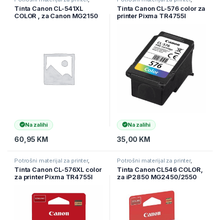
Printeri i Skeneri
,
Tinte
Printeri i Skeneri
,
Tinte
Tinta Canon CL-541XL
Tinta Canon CL-576 color za
COLOR , za Canon MG2150
printer Pixma TR4755I
& MG3150
Na zalihi
Na zalihi
60,95
KM
35,00
KM
Potrošni materijal za printer
,
Potrošni materijal za printer
,
Printeri i Skeneri
,
Tinte
Printeri i Skeneri
,
Tinte
Tinta Canon CL-576XL color
Tinta Canon CL546 COLOR,
za printer Pixma TR4755I
za iP2850 MG2450/2550