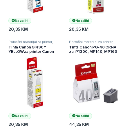
Na zalihi
Na zalihi
20,35
KM
20,35
KM
Potrošni materijal za printer
,
Potrošni materijal za printer
,
Printeri i Skeneri
,
Tinte
Printeri i Skeneri
,
Tinte
Tinta Canon GI490Y
Tinta Canon PG-40 CRNA,
YELLOWza printer Canon
za iP1300, MP140, MP160
G1400, G2400,
BS0615B001AA
G3400(0666C001AA)
Na zalihi
Na zalihi
20,35
KM
44,25
KM