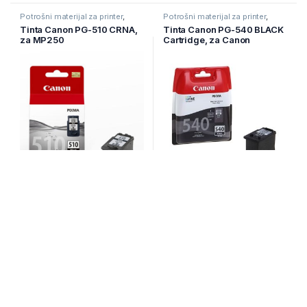
Potrošni materijal za printer
,
Potrošni materijal za printer
,
Printeri i Skeneri
,
Tinte
Printeri i Skeneri
,
Tinte
Tinta Canon PG-510 CRNA,
Tinta Canon PG-540 BLACK
za MP250
Cartridge, za Canon
MG2150 / MG2250 /
MG3150 / MG3250 /
MG4150 / MG4250 /
Na zalihi
Na zalihi
38,05
KM
43,35
KM
Potrošni materijal za printer
,
Potrošni materijal za printer
,
Printeri i Skeneri
,
Tinte
Printeri i Skeneri
,
Tinte
Tinta Canon PG-575 Black
Tinta Canon PG-575XL
za printer Pixma TR4755I
Black za printer Pixma
TR4755I