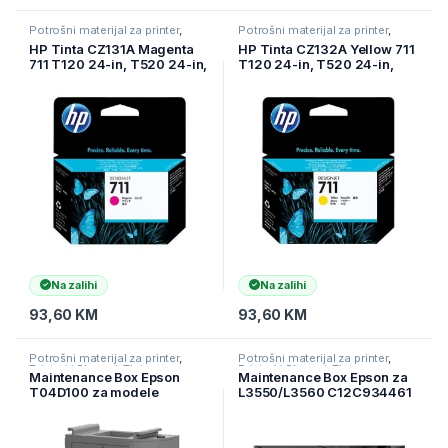
Potrošni materijal za printer
,
Potrošni materijal za printer
,
Printeri i Skeneri
,
Tinte
Printeri i Skeneri
,
Tinte
HP Tinta CZ131A Magenta
HP Tinta CZ132A Yellow 711
711 T120 24-in, T520 24-in,
T120 24-in, T520 24-in,
T520 36-in
T520 36-in
Na zalihi
Na zalihi
93,60
KM
93,60
KM
Potrošni materijal za printer
,
Potrošni materijal za printer
,
Printeri i Skeneri
,
Tinte
Printeri i Skeneri
,
Tinte
Maintenance Box Epson
Maintenance Box Epson za
T04D100 za modele
L3550/L3560 C12C934461
L61../L62../M21../M31../
L14150