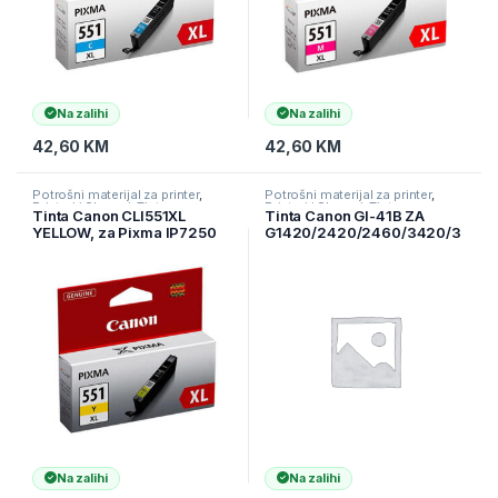
Na zalihi
Na zalihi
42,60
KM
42,60
KM
Potrošni materijal za printer
,
Potrošni materijal za printer
,
Printeri i Skeneri
,
Tinte
Printeri i Skeneri
,
Tinte
Tinta Canon CLI551XL
Tinta Canon GI-41B ZA
YELLOW, za Pixma IP7250
G1420/2420/2460/3420/3
6446B001AA
460
Na zalihi
Na zalihi