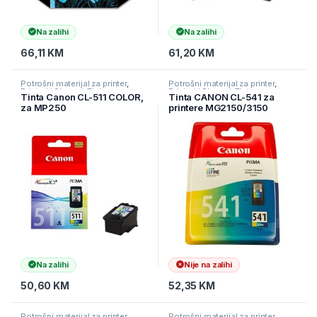
Na zalihi
Na zalihi
66,11
KM
61,20
KM
Potrošni materijal za printer
,
Potrošni materijal za printer
,
Printeri i Skeneri
,
Tinte
Printeri i Skeneri
,
Tinte
Tinta Canon CL-511 COLOR,
Tinta CANON CL-541 za
za MP250
printere MG2150/3150
Na zalihi
Nije na zalihi
50,60
KM
52,35
KM
Potrošni materijal za printer
,
Potrošni materijal za printer
,