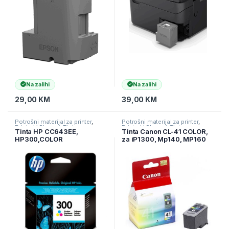
Na zalihi
Na zalihi
29,00
KM
39,00
KM
Potrošni materijal za printer
,
Potrošni materijal za printer
,
Printeri i Skeneri
,
Tinte
Printeri i Skeneri
,
Tinte
Tinta HP CC643EE,
Tinta Canon CL-41 COLOR,
HP300,COLOR
za iP1300, Mp140, MP160
BS0617B001AA