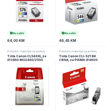
Na zalihi
Na zalihi
64,00
KM
46,45
KM
Potrošni materijal za printer
,
Potrošni materijal za printer
,
Printeri i Skeneri
,
Tinte
Printeri i Skeneri
,
Tinte
Tinta Canon CL546XL,za
Tinta Canon CLI-521 BK
iP2850 MG2450/2550
CRNA, za PIXMA iP4600