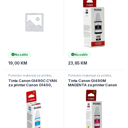
Na zalihi
Na zalihi
19,00
KM
23,65
KM
Potrošni materijal za printer
,
Potrošni materijal za printer
,
Printeri i Skeneri
,
Tinte
Printeri i Skeneri
,
Tinte
Tinta Canon GI490C CYAN
Tinta Canon GI490M
za printer Canon G1400,
MAGENTA za printer Canon
G2400,
G1400, G2400,
G3400(0664C001AA)
G3400(0665C001AA)