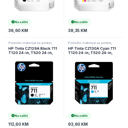
Na zalihi
Na zalihi
36,60
KM
38,35
KM
Potrošni materijal za printer
,
Potrošni materijal za printer
,
Printeri i Skeneri
,
Tinte
Printeri i Skeneri
,
Tinte
HP Tinta CZ129A Black 711
HP Tinta CZ130A Cyan 711
T120 24-in, T520 24-in,
T120 24-in, T520 24-in,
T520 36-in
T520 36-in
Na zalihi
Na zalihi
112,60
KM
93,60
KM