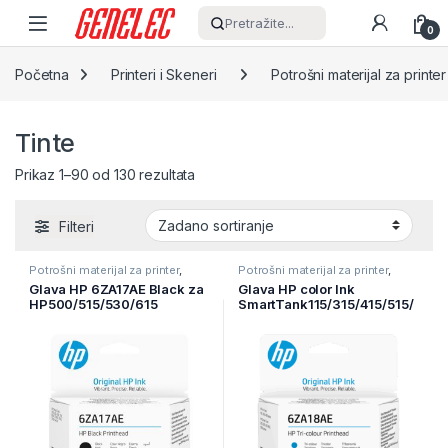
Skip to navigation
Skip to content
Pretražite...
0
Početna
Printeri i Skeneri
Potrošni materijal za printer
Tinte
Prikaz 1–90 od 130 rezultata
Filteri
Potrošni materijal za printer
,
Potrošni materijal za printer
,
Printeri i Skeneri
,
Tinte
Printeri i Skeneri
,
Tinte
Glava HP 6ZA17AE Black za
Glava HP color Ink
HP500/515/530/615
SmartTank115/315/415/515/
530/615 (6ZA18AE)