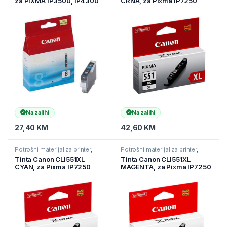
za PIXMA iP3500, iP4300
CRNA, za Pixma IP7250
BS0621B001AA
6443B001AA
Na zalihi
Na zalihi
27,40
KM
42,60
KM
Potrošni materijal za printer
,
Potrošni materijal za printer
,
Printeri i Skeneri
,
Tinte
Printeri i Skeneri
,
Tinte
Tinta Canon CLI551XL
Tinta Canon CLI551XL
CYAN, za Pixma IP7250
MAGENTA, za Pixma IP7250
6444B001AA
6445B001AA