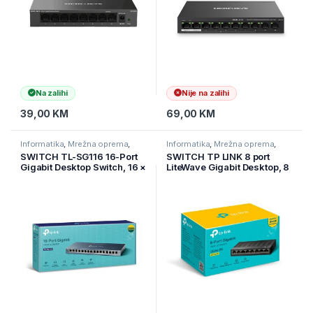
Na zalihi
Nije na zalihi
39,00
KM
69,00
KM
Informatika
,
Mrežna oprema
,
Informatika
,
Mrežna oprema
,
Switchevi
Switchevi
SWITCH TL-SG116 16-Port
SWITCH TP LINK 8 port
Gigabit Desktop Switch, 16 ×
LiteWave Gigabit Desktop, 8
10/100/1000Mbps Ports
Gigabit RJ45 Ports,
Desktop, Plastic case,
LS1008G, 3Y