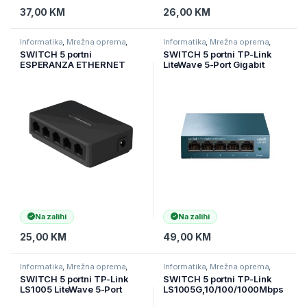
37,00
KM
26,00
KM
Informatika
,
Mrežna oprema
,
Informatika
,
Mrežna oprema
,
Switchevi
Switchevi
SWITCH 5 portni
SWITCH 5 portni TP-Link
ESPERANZA ETHERNET
LiteWave 5-Port Gigabit
SWITCH 10/100/1000
Desktop Switch 5 Gigabit
ONYX, ENS103
LS105G
Na zalihi
Na zalihi
25,00
KM
49,00
KM
Informatika
,
Mrežna oprema
,
Informatika
,
Mrežna oprema
,
Switchevi
Switchevi
SWITCH 5 portni TP-Link
SWITCH 5 portni TP-Link
LS1005 LiteWave 5-Port
LS1005G,10/100/1000Mbps
10/100Mbps
Desktop