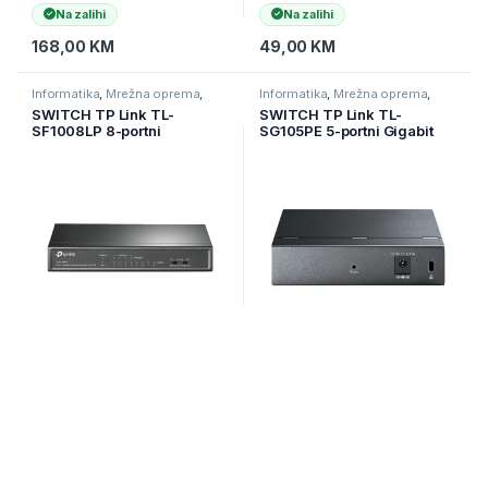
Na zalihi
Na zalihi
168,00
KM
49,00
KM
Informatika
,
Mrežna oprema
,
Informatika
,
Mrežna oprema
,
Switchevi
Switchevi
SWITCH TP Link TL-
SWITCH TP Link TL-
SF1008LP 8-portni
SG105PE 5-portni Gigabit
10/100Mbps neupravljani
Easy Smart Switch sa 4-
prekidač sa 4-porta PoE,
portnim PoE+, metalnim
metalno kućište, montaža na
kućištem, montažom na
desktop, PoE budžet 41W.
radnu površinu, PoE
budžetom 65W, podrš
Nije na zalihi
Na zalihi
99,00
KM
109,00
KM
Informatika
,
Mrežna oprema
,
Informatika
,
Mrežna oprema
,
Switchevi
Switchevi
SWITCH TP- LINK 16 port
SWITCH TP- LINK TL-
Gigabit
SG1016DE 16-Port Gigabit