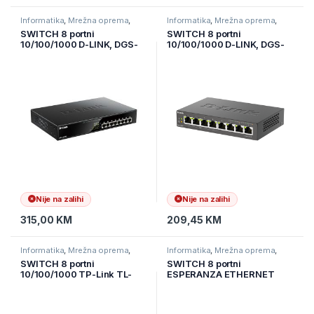
Informatika
,
Mrežna oprema
,
Informatika
,
Mrežna oprema
,
Switchevi
Switchevi
SWITCH 8 portni
SWITCH 8 portni
10/100/1000 D-LINK, DGS-
10/100/1000 D-LINK, DGS-
1008MP
1008P/E,4 port POE
Nije na zalihi
Nije na zalihi
315,00
KM
209,45
KM
Informatika
,
Mrežna oprema
,
Informatika
,
Mrežna oprema
,
Switchevi
Switchevi
SWITCH 8 portni
SWITCH 8 portni
10/100/1000 TP-Link TL-
ESPERANZA ETHERNET
SG1008D
SWITCH 10/100 DRACO,
ENS102