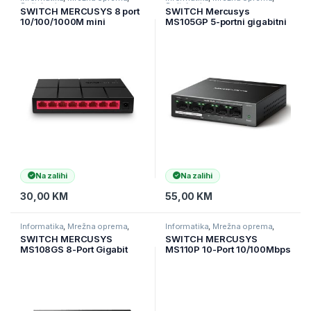
Switchevi
Switchevi
SWITCH MERCUSYS 8 port
SWITCH Mercusys
10/100/1000M mini
MS105GP 5-portni gigabitni
Desktop, 8 10/100/1000M
stoni prekidač sa 4-porta
RJ45 Ports, Desktop, Plastic
PoE+, 4×Gigabit PoE+ porta,
case, MS108G, 2Y
1×Gigabitni port bez PoE, 65
W PoE napajanje, stolno
Na zalihi
Na zalihi
30,00
KM
55,00
KM
Informatika
,
Mrežna oprema
,
Informatika
,
Mrežna oprema
,
Switchevi
Switchevi
SWITCH MERCUSYS
SWITCH MERCUSYS
MS108GS 8-Port Gigabit
MS110P 10-Port 10/100Mbps
Desktop Switch, Desktop
Desktop Switch with 8-Port
Steel Case
PoE+