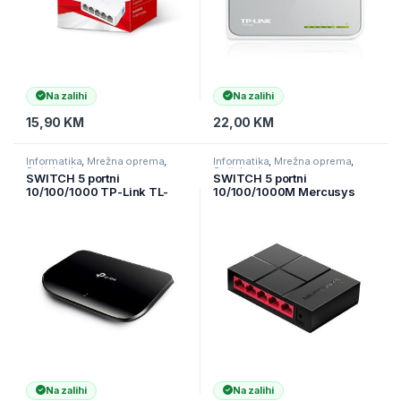
Na zalihi
Na zalihi
15,90
KM
22,00
KM
Informatika
,
Mrežna oprema
,
Informatika
,
Mrežna oprema
,
Switchevi
Switchevi
SWITCH 5 portni
SWITCH 5 portni
10/100/1000 TP-Link TL-
10/100/1000M Mercusys
SG1005D
MS105G
Na zalihi
Na zalihi