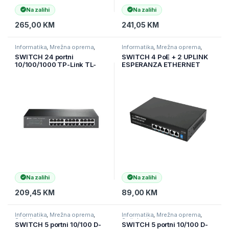
Na zalihi
Na zalihi
265,00
KM
241,05
KM
Informatika
,
Mrežna oprema
,
Informatika
,
Mrežna oprema
,
Switchevi
Switchevi
SWITCH 24 portni
SWITCH 4 PoE + 2 UPLINK
10/100/1000 TP-Link TL-
ESPERANZA ETHERNET
SG1024D Gigabit Desktop,
SWITCH 10/100/1000
Rackmount, RJ45 ports, 13″
GOLIATH, ENS107
steal case
Na zalihi
Na zalihi
209,45
KM
89,00
KM
Informatika
,
Mrežna oprema
,
Informatika
,
Mrežna oprema
,
Switchevi
Switchevi
SWITCH 5 portni 10/100 D-
SWITCH 5 portni 10/100 D-