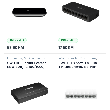
Na zalihi
Na zalihi
53,00
KM
17,50
KM
Informatika
,
Mrežna oprema
,
Informatika
,
Mrežna oprema
,
Switchevi
Switchevi
SWITCH 8 portni Everest
SWITCH 8 portni LS1008
ESW-808, 10/100/1000,
TP-Link LiteWave 8-Port
RTL8370N Gigabit Ethernet
10/100Mbps Desktop
Switch, 8 10/100Mbps RJ45
Ports, Desktop Plastic Case,
Green Ethernet technology