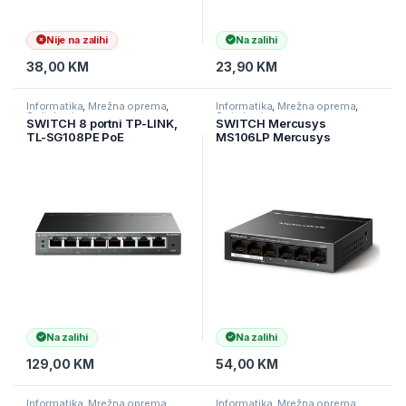
Nije na zalihi
Na zalihi
38,00
KM
23,90
KM
Informatika
,
Mrežna oprema
,
Informatika
,
Mrežna oprema
,
Switchevi
Switchevi
SWITCH 8 portni TP-LINK,
SWITCH Mercusys
TL-SG108PE PoE
MS106LP Mercusys
MS106LP 6-portni 10/100
Mbps Desktop prekidač sa
4-porta PoE+, kompatibilan
sa 802.3af/at PD-ovima, 40
W PoE napajan
Na zalihi
Na zalihi
129,00
KM
54,00
KM
Informatika
,
Mrežna oprema
,
Informatika
,
Mrežna oprema
,