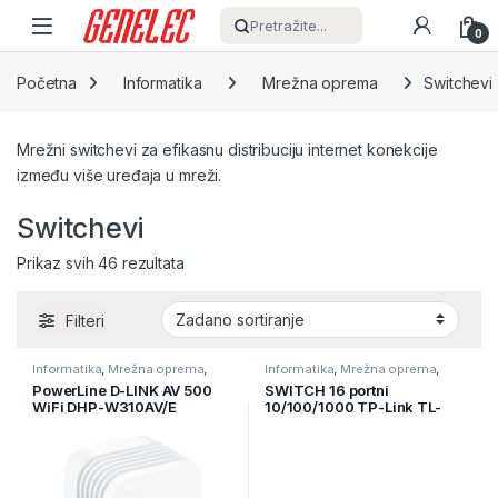
Skip to navigation
Skip to content
Pretražite...
0
Početna
Informatika
Mrežna oprema
Switchevi
Mrežni switchevi za efikasnu distribuciju internet konekcije
između više uređaja u mreži.
Switchevi
Prikaz svih 46 rezultata
Filteri
Informatika
,
Mrežna oprema
,
Informatika
,
Mrežna oprema
,
Switchevi
Switchevi
PowerLine D-LINK AV 500
SWITCH 16 portni
WiFi DHP-W310AV/E
10/100/1000 TP-Link TL-
SG1016,1U 19″ rack-
mountable