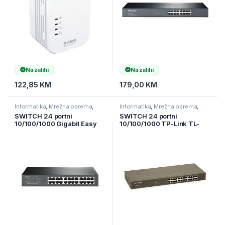
Na zalihi
Na zalihi
122,85
KM
179,00
KM
Informatika
,
Mrežna oprema
,
Informatika
,
Mrežna oprema
,
Switchevi
Switchevi
SWITCH 24 portni
SWITCH 24 portni
10/100/1000 Gigabit Easy
10/100/1000 TP-Link TL-
Smart Switch TP-Link TL-
SG1024 ,1U 19″ rack-
SG1024DE, MTU/Port/Tag-
mountable
based VLAN, QoS, IGMP
Snooping