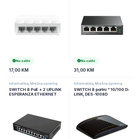
Na zalihi
Na zalihi
17,00
KM
31,00
KM
Informatika
,
Mrežna oprema
,
Informatika
,
Mrežna oprema
,
Switchevi
Switchevi
SWITCH 8 PoE + 2 UPLINK
SWITCH 8 portni ” 10/100 D-
ESPERANZA ETHERNET
LINK, DES-1008D
SWITCH 10/100/1000
MATRIX, ENS108